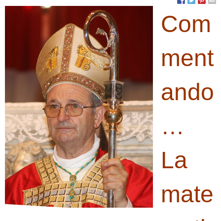
Com
ment
ando
…
La
mate