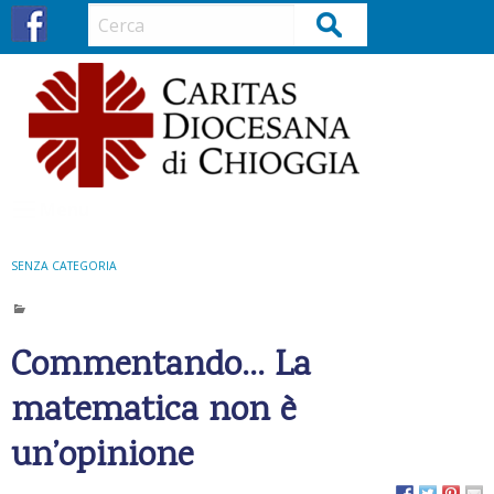
S
Cerca
k
i
p
t
o
c
o
Menu
n
t
SENZA CATEGORIA
e
n
t
Commentando… La
matematica non è
un’opinione