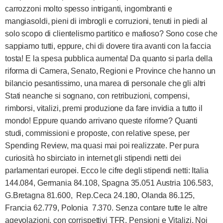
carrozzoni molto spesso intriganti, ingombranti e
mangiasoldi, pieni di imbrogli e corruzioni, tenuti in piedi al
solo scopo di clientelismo partitico e mafioso? Sono cose che
sappiamo tutti, eppure, chi di dovere tira avanti con la faccia
tosta! E la spesa pubblica aumenta! Da quanto si parla della
riforma di Camera, Senato, Regioni e Province che hanno un
bilancio pesantissimo, una marea di personale che gli altri
Stati neanche si sognano, con retribuzioni, compensi,
rimborsi, vitalizi, premi produzione da fare invidia a tutto il
mondo! Eppure quando arrivano queste riforme? Quanti
studi, commissioni e proposte, con relative spese, per
Spending Review, ma quasi mai poi realizzate. Per pura
curiosità ho sbirciato in internet gli stipendi netti dei
parlamentari europei. Ecco le cifre degli stipendi netti: Italia
144.084, Germania 84.108, Spagna 35.051 Austria 106.583,
G.Bretagna 81.600, Rep.Ceca 24.180, Olanda 86.125,
Francia 62.779, Polonia 7.370. Senza contare tutte le altre
agevolazioni, con corrispettivi TFR, Pensioni e Vitalizi. Noi