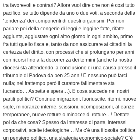
tra favorevoli e contrari? Allora vuol dire che non è così tutto
pacifico, se tutto dipende da uno o due voti, a seconda della
‘tendenza’ dei componenti di questi organismi. Per non
parlare poi della congerie di leggi e leggine fatte, rifatte,
aggiunte, aggiustate ogni altro giorno in ogni ambito, primo
fra tutti quello fiscale, tanto da non assicurare ai cittadini la
certezza del diritto, con processi che si prolungano per anni
con ricorsi fino alla decorrenza dei termini (anche la nostra
diocesi sta attendendo la conclusione di una causa presso il
tribunale di Padova da ben 25 anni! E nessuno può farci
nulla; nel frattempo però il curatore fallimentare sta
lucrando… Aspetta e spera…). E cosa succede nei nostri
partiti politici? Continue migrazioni, fuoriuscite, ritorni, nuove
sigle, minoranze interne, scissioni, ricomposizioni, alleanze
temporanee, nuove rotture o minacce di rotture…! Dettate
poi da che cosa? Spesso da interesse di parte, interessi
corporativi, scelte ideologiche… Ma c’è una filosofia politica,
un pensiero politico, una strategia economico-sociale? C’è