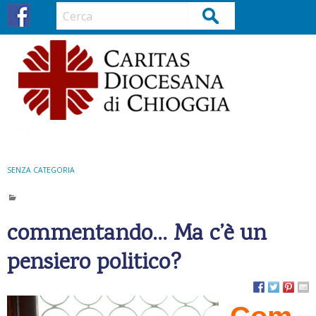
S
Cerca
k
i
p
t
o
c
o
Menu
n
t
SENZA CATEGORIA
e
n
t
commentando… Ma c’è un
pensiero politico?