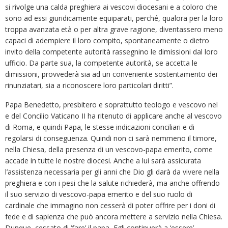
si rivolge una calda preghiera ai vescovi diocesani e a coloro che
sono ad essi giuridicamente equiparati, perché, qualora per la loro
troppa avanzata età o per altra grave ragione, diventassero meno
capaci di adempiere il loro compito, spontaneamente o dietro
invito della competente autorità rassegnino le dimissioni dal loro
ufficio. Da parte sua, la competente autorità, se accetta le
dimissioni, provvederà sia ad un conveniente sostentamento dei
rinunziatari, sia a riconoscere loro particolari diritti”.
Papa Benedetto, presbitero e soprattutto teologo e vescovo nel
e del Concilio Vaticano II ha ritenuto di applicare anche al vescovo
di Roma, e quindi Papa, le stesse indicazioni conciliari e di
regolarsi di conseguenza. Quindi non ci sarà nemmeno il timore,
nella Chiesa, della presenza di un vescovo-papa emerito, come
accade in tutte le nostre diocesi. Anche a lui sarà assicurata
l’assistenza necessaria per gli anni che Dio gli darà da vivere nella
preghiera e con i pesi che la salute richiederà, ma anche offrendo
il suo servizio di vescovo-papa emerito e del suo ruolo di
cardinale che immagino non cesserà di poter offrire per i doni di
fede e di sapienza che può ancora mettere a servizio nella Chiesa.
Dunque, cessato di ‘fare’ il papa, Egli continuerà a ‘essere’