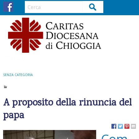
S
Cerca
k
i
p
t
o
c
o
Menu
n
t
SENZA CATEGORIA
e
n
t
A proposito della rinuncia del
papa
Com