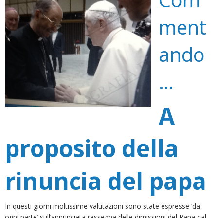
ment
ando
…
A
proposito della
rinuncia del papa
In questi giorni moltissime valutazioni sono state espresse ‘da
ogni parte’ sull’annunciata rassegna delle dimissioni del Papa dal