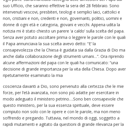
suo Ufficio, che saranno effettive la sera del 28 febbraio. Sono
intervenuti vescovi, presbiteri, teologi e semplici laici, cattolici e
non, cristiani e non, credenti e non, governanti, politici, uomini e
donne di ogni età e categoria, giovani e vecchi. Appena udita la
notizia mi è stato chiesto un parere ‘a caldo’ sulla scelta del papa.
Senza aver potuto ascoltare prima o leggere le parole con le quali
il Papa annunciava la sua scelta avevo detto: “E’ la
consapevolezza che la Chiesa è guidata sia dalla Grazia di Dio ma
anche dalla collaborazione degli strumenti umani…”. Ora riprendo
alcune affermazioni del papa con le quali ha comunicato: “una
decisione di grande importanza per la vita della Chiesa. Dopo aver
ripetutamente esaminato la mia
coscienza davanti a Dio, sono pervenuto alla certezza che le mie
forze, per l’età avanzata, non sono più adatte per esercitare in
modo adeguato il ministero petrino….Sono ben consapevole che
questo ministero, per la sua essenza spirituale, deve essere
compiuto non solo con le opere e con le parole, ma non meno
soffrendo e pregando. Tuttavia, nel mondo di oggi, soggetto a
rapidi mutamenti e agitato da questioni di grande rilevanza per la