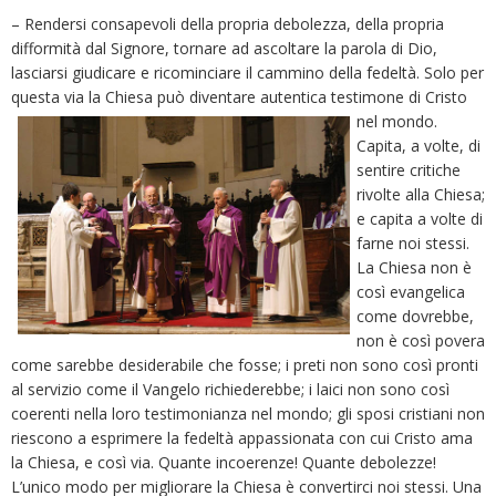
– Rendersi consapevoli della propria debolezza, della propria
difformità dal Signore, tornare ad ascoltare la parola di Dio,
lasciarsi giudicare e ricominciare il cammino della fedeltà. Solo per
questa via la Chiesa può diventare autentica
testimone di Cristo
nel mondo.
Capita, a volte, di
sentire critiche
rivolte alla Chiesa;
e capita a volte di
farne noi stessi.
La Chiesa non è
così evangelica
come dovrebbe,
non è così povera
come sarebbe desiderabile che fosse; i preti non sono così pronti
al servizio come il Vangelo richiederebbe; i laici non sono così
coerenti nella loro testimonianza nel mondo; gli sposi cristiani non
riescono a esprimere la fedeltà appassionata con cui Cristo ama
la Chiesa, e così via. Quante incoerenze! Quante debolezze!
L’unico modo per migliorare la Chiesa è convertirci noi stessi. Una