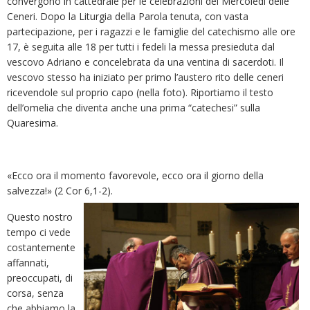
convergono in cattedrale per le celebrazioni del Mercoledì delle
Ceneri. Dopo la Liturgia della Parola tenuta, con vasta
partecipazione, per i ragazzi e le famiglie del catechismo alle ore
17, è seguita alle 18 per tutti i fedeli la messa presieduta dal
vescovo Adriano e concelebrata da una ventina di sacerdoti. Il
vescovo stesso ha iniziato per primo l’austero rito delle ceneri
ricevendole sul proprio capo (nella foto). Riportiamo il testo
dell’omelia che diventa anche una prima “catechesi” sulla
Quaresima.
«Ecco ora il momento favorevole, ecco ora il giorno della
salvezza!» (2 Cor 6,1-2).
Questo nostro
tempo ci vede
costantemente
affannati,
preoccupati, di
corsa, senza
che abbiamo la