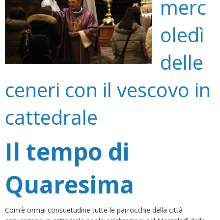
merc
oledì
delle
ceneri con il vescovo in
cattedrale
Il tempo di
Quaresima
Com’è ormai consuetudine tutte le parrocchie della città