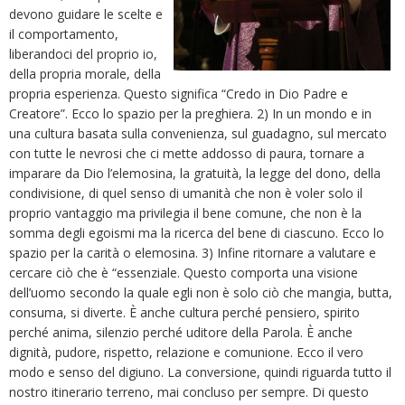
devono guidare le scelte e
il comportamento,
liberandoci del proprio io,
della propria morale, della
propria esperienza. Questo significa “Credo in Dio Padre e
Creatore”. Ecco lo spazio per la preghiera. 2) In un mondo e in
una cultura basata sulla convenienza, sul guadagno, sul mercato
con tutte le nevrosi che ci mette addosso di paura, tornare a
imparare da Dio l’elemosina, la gratuità, la legge del dono, della
condivisione, di quel senso di umanità che non è voler solo il
proprio vantaggio ma privilegia il bene comune, che non è la
somma degli egoismi ma la ricerca del bene di ciascuno. Ecco lo
spazio per la carità o elemosina. 3) Infine ritornare a valutare e
cercare ciò che è “essenziale. Questo comporta una visione
dell’uomo secondo la quale egli non è solo ciò che mangia, butta,
consuma, si diverte. È anche cultura perché pensiero, spirito
perché anima, silenzio perché uditore della Parola. È anche
dignità, pudore, rispetto, relazione e comunione. Ecco il vero
modo e senso del digiuno. La conversione, quindi riguarda tutto il
nostro itinerario terreno, mai concluso per sempre. Di questo