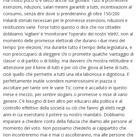
ma molto poco si è detto anche sui giovani. Tutti a promettere
esenzioni, riduzioni, salari minimi garantiti a tutti, incentivazioni al
consumo, senza dire dove si prenderanno gli oltre 150/200
miliardi stimati necessari per le promesse esenzioni, riduzioni e
restituzioni varie. Forse tutto questo ci dice che noi cittadini
dobbiamo ‘vigilare’ e ‘monitorare’ l’operato dei nostri ‘eletti’, non al
momento delle promesse elettorali che durano i due mesi del
tempo ‘pre-elezioni,’ ma durante tutto il tempo della legislatura, e
non preoccuparci di eleggere chi ci promette qualche ‘vantaggio di
classe’ o di partito o di lobby, ma davvero chi mostra rettitudine e
attenzione per il bene di tutti e per ciò che giova al bene di tutti,
cioè quello che permette a tutti una vita laboriosa e dignitosa. E’
perfettamente inutile scendere numerosissimi in piazza o
ascoltare per tante ore le varie TV, come è accaduto in questo
mese e mezzo, per sentire slogans o promesse o risse di vario
genere. C’è bisogno di ben altro per educarci alla politica e al
controllo effettivo della società su ciò che fanno gli eletti negli
anni in cui esercitano il potere su nostro mandato. Dobbiamo
imparare a chiedere conto della fiducia che diamo alle persone al
momento del voto. Non possiamo chiederlo ai capipartito che
non incontreremo mai e mai ci ascolteranno, ma alle persone che