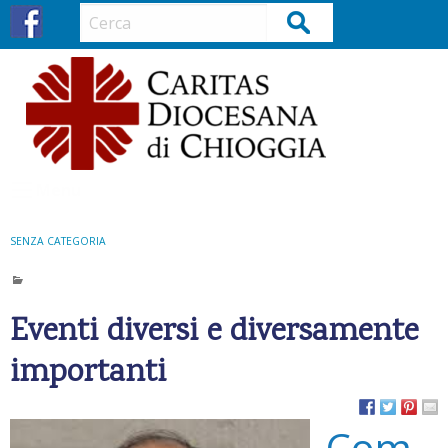
S
Cerca
k
i
p
t
o
c
o
Menu
n
t
SENZA CATEGORIA
e
n
t
Eventi diversi e diversamente
importanti
Com