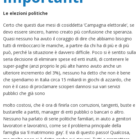
Le elezioni politiche
Certo che questi due mesi di cosiddetta ‘Campagna elettorale’, se
devo essere sincero, hanno creato più confusione che speranza.
Quasi nessuno ha avuto il coraggio di dire che abbiamo bisogno
tutti di rimboccarci le maniche, a partire da chi ha di più e di più
può, perché la situazione è davvero difficile. Poco si è sentito sulla
seria decisione di eliminare spese ed enti inutili, di contenere le
super-paghe (anzi proprio le più alte hanno avuto anche un
ulteriore incremento del 3%), nessuno ha detto che non è bene
che spendiamo in Italia circa 15 miliardi in giochi di azzardo, che
non è il caso di proclamare scioperi dannosi sui vari servizi
pubblici che già sono
molto costosi, che è ora di finirla con corruzioni, tangenti, buste e
bustarelle a partiti, manager di enti pubblici o bancari o altro.
Nessuno ha parlato di serie politiche familiari, in aiuto a genitori
lavoratori e lavoratrici, come se il problema principale della
famiglia sia ‘il matrimonio gay’. E via di questo passo! Qualcosa,