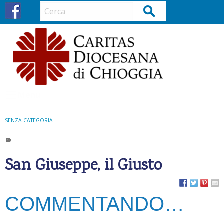
S
Cerca
k
i
p
t
o
c
o
Menu
n
t
SENZA CATEGORIA
e
n
t
San Giuseppe, il Giusto
COMMENTANDO…