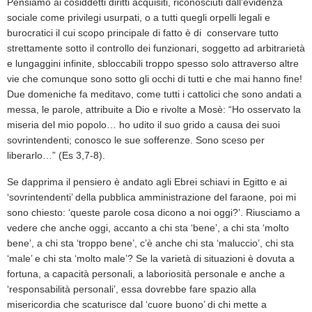
Pensiamo ai cosiddetti diritti acquisiti, riconosciuti dall’evidenza
sociale come privilegi usurpati, o a tutti quegli orpelli legali e
burocratici il cui scopo principale di fatto è di conservare tutto
strettamente sotto il controllo dei funzionari, soggetto ad arbitrarietà
e lungaggini infinite, sbloccabili troppo spesso solo attraverso altre
vie che comunque sono sotto gli occhi di tutti e che mai hanno fine!
Due domeniche fa meditavo, come tutti i cattolici che sono andati a
messa, le parole, attribuite a Dio e rivolte a Mosè: “Ho osservato la
miseria del mio popolo… ho udito il suo grido a causa dei suoi
sovrintendenti; conosco le sue sofferenze. Sono sceso per
liberarlo…” (Es 3,7-8).
Se dapprima il pensiero è andato agli Ebrei schiavi in Egitto e ai
‘sovrintendenti’ della pubblica amministrazione del faraone, poi mi
sono chiesto: ‘queste parole cosa dicono a noi oggi?’.
Riusciamo a
vedere che anche oggi, accanto a chi sta ‘bene’, a chi sta ‘molto
bene’, a chi sta ‘troppo bene’, c’è anche chi sta ‘maluccio’, chi sta
‘male’ e chi sta ‘molto male’? Se la varietà di situazioni è dovuta a
fortuna, a capacità personali, a laboriosità personale e anche a
‘responsabilità personali’, essa dovrebbe fare spazio alla
misericordia che scaturisce dal ‘cuore buono’ di chi mette a