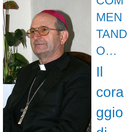
COM
MEN
TAND
O…
Il
cora
ggio