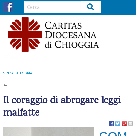
S
Cerca
k
i
p
t
o
c
o
Menu
n
t
SENZA CATEGORIA
e
n
t
Il coraggio di abrogare leggi
malfatte