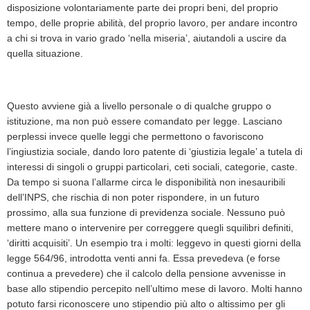
disposizione volontariamente parte dei propri beni, del proprio
tempo, delle proprie abilità, del proprio lavoro, per andare incontro
a chi si trova in vario grado ‘nella miseria’, aiutandoli a uscire da
quella situazione.
Questo avviene già a livello personale o di qualche gruppo o
istituzione, ma non può essere comandato per legge. Lasciano
perplessi invece quelle leggi che permettono o favoriscono
l’ingiustizia sociale, dando loro patente di ‘giustizia legale’ a tutela di
interessi di singoli o gruppi particolari, ceti sociali, categorie, caste.
Da tempo si suona l’allarme circa le disponibilità non inesauribili
dell’INPS, che rischia di non poter rispondere, in un futuro
prossimo, alla sua funzione di previdenza sociale. Nessuno può
mettere mano o intervenire per correggere quegli squilibri definiti,
‘diritti acquisiti’. Un esempio tra i molti: leggevo in questi giorni della
legge 564/96, introdotta venti anni fa. Essa prevedeva (e forse
continua a prevedere) che il calcolo della pensione avvenisse in
base allo stipendio percepito nell’ultimo mese di lavoro. Molti hanno
potuto farsi riconoscere uno stipendio più alto o altissimo per gli