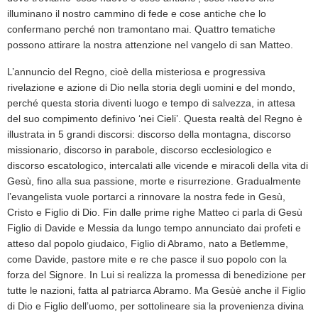
illuminano il nostro cammino di fede e cose antiche che lo
confermano perch
é
non tramontano mai. Quattro tematiche
possono attirare la nostra attenzione nel vangelo di san Matteo.
L’annuncio del Regno, cio
è
della misteriosa e progressiva
rivelazione e azione di Dio nella storia degli uomini e del mondo,
perch
é
questa storia diventi luogo e tempo di salvezza, in attesa
del suo compimento definivo ‘nei Cieli’. Questa realt
à
del Regno
è
illustrata in 5 grandi discorsi: discorso della montagna, discorso
missionario, discorso in parabole, discorso ecclesiologico e
discorso escatologico, intercalati alle vicende e miracoli della vita di
Ges
ù
, fino alla sua passione, morte e risurrezione. Gradualmente
l’evangelista vuole portarci a rinnovare la nostra fede in Ges
ù
,
Cristo e Figlio di Dio. Fin dalle prime righe Matteo ci parla di Ges
ù
Figlio di Davide e Messia da lungo tempo annunciato dai profeti e
atteso dal popolo giudaico, Figlio di Abramo, nato a Betlemme,
come Davide, pastore mite e re che pasce il suo popolo con la
forza del Signore. In Lui si realizza la promessa di benedizione per
tutte le nazioni, fatta al patriarca Abramo. Ma Ges
ù
è
anche il Figlio
di Dio e Figlio dell’uomo, per sottolineare sia la provenienza divina