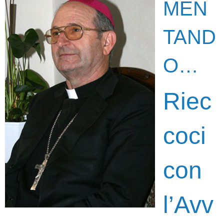
MEN
TAND
O…
Riec
coci
con
l’Avv