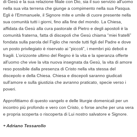
di Ges
ù
e la sua relazione filiale con Dio, sia il suo servizio all’uomo
nella sua vita terrena che giunge a compimento nella sua Pasqua.
Egli
è
l’Emmanuele, il Signore mite e umile di cuore presente nella
sua comunit
à
tutti i giorni, fino alla fine del mondo. La Chiesa,
affidata da Ges
ù
alla cura pastorale di Pietro e degli apostoli
è
la
comunit
à
fraterna, fatta di discepoli che Ges
ù
chiama “miei fratelli”
fondata sulla parola del Figlio che rende tutti figli del Padre e dove
un posto privilegiato
è
riservato ai “piccoli”, i membri pi
ù
deboli e
fragili. L’orizzonte ultimo del Regno
è
la vita e la speranza offerte
all’uomo che vive la vita nuova insegnata da Ges
ù
, la vita di amore
reso possibile dalla presenza di Cristo nella vita stessa del
discepolo e della Chiesa. Chiesa e discepoli saranno giudicati
sull’amore e sulla giustizia che avranno praticato, specie verso i
poveri.
Approfittiamo di questo vangelo e delle liturgie domenicali per un
incontro pi
ù
profondo e vero con Cristo, o forse anche per una vera
e propria scoperta o riscoperta di Lui nostro salvatore e Signore.
+ Adriano Tessarollo