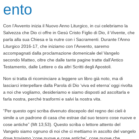
ento
Con l’Avvento inizia il Nuovo Anno Liturgico, in cui celebriamo la
Salvezza che Dio ci offre in Ges
ù
Cristo Figlio di Dio, il Vivente, che
parla alla sua Chiesa e la nutre con i Sacramenti. Durante l’Anno
Liturgico 2016-17, che iniziamo con l’Avvento, saremo
accompagnati dalla proclamazione domenicale del Vangelo
secondo Matteo, oltre che dalle tante pagine tratte dall’Antico
Testamento, dalle Lettere o da altri Scritti degli Apostoli.
Non si tratta di ricominciare a leggere un libro gi
à
noto, ma di
lasciarci interpellare dalla Parola di Dio ‘viva ed eterna’ oggi rivolta
a noi che vogliamo, desideriamo e siamo disposti ad ascoltarla e
farla nostra, perch
é
trasformi e salvi la nostra vita.
“Per questo ogni scriba divenuto discepolo del regno dei cieli
è
simile a un padrone di casa che estrae dal suo tesoro cose nuove e
cose antiche” (Mt 13,53). Questo scriba o lettore attento del
Vangelo siamo ognuno di noi che ci mettiamo in ascolto del vangelo
dove troviamo ‘cose nuove e cose antiche’, cose nuove che