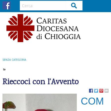
S
Cerca
k
i
p
t
o
c
o
Menu
n
t
SENZA CATEGORIA
e
n
t
Rieccoci con l’Avvento
COM