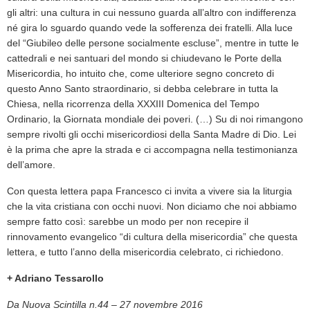
gli altri: una cultura in cui nessuno guarda all’altro con indifferenza
né gira lo sguardo quando vede la sofferenza dei fratelli. Alla luce
del “Giubileo delle persone socialmente escluse”, mentre in tutte le
cattedrali e nei santuari del mondo si chiudevano le Porte della
Misericordia, ho intuito che, come ulteriore segno concreto di
questo Anno Santo straordinario, si debba celebrare in tutta la
Chiesa, nella ricorrenza della XXXIII Domenica del Tempo
Ordinario, la Giornata mondiale dei poveri. (…) Su di noi rimangono
sempre rivolti gli occhi misericordiosi della Santa Madre di Dio. Lei
è la prima che apre la strada e ci accompagna nella testimonianza
dell’amore.
Con questa lettera papa Francesco ci invita a vivere sia la liturgia
che la vita cristiana con occhi nuovi. Non diciamo che noi abbiamo
sempre fatto così: sarebbe un modo per non recepire il
rinnovamento evangelico “di cultura della misericordia” che questa
lettera, e tutto l’anno della misericordia celebrato, ci richiedono.
+ Adriano Tessarollo
Da Nuova Scintilla n.44 – 27 novembre 2016