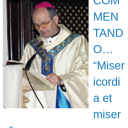
COM
MEN
TAND
O…
“Miser
icordi
a et
miser