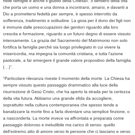
nelle famiglie è anche il giubilo della Chiesa». Il sentiero della vita
che porta un uomo e una donna a incontrarsi, amarsi, e davanti a
Dio a promettersi fedeltà per sempre, è spesso interrotto da
sofferenza, tradimento e solitudine. La gioia per il dono dei figli non
è immune dalle preoccupazioni dei genitori riguardo alla loro
crescita e formazione, riguardo a un futuro degno di essere vissuto
intensamente. La grazia del Sacramento del Matrimonio non solo
fortifica la famiglia perché sia luogo privilegiato in cui vivere la
misericordia, ma impegna la comunità cristiana, e tutta l’azione
pastorale, a far emergere il grande valore propositivo della famiglia.
(…)”.
“Particolare rilevanza riveste il momento della morte. La Chiesa ha
sempre vissuto questo passaggio drammatico alla luce della
risurrezione di Gesù Cristo, che ha aperto la strada per la certezza
della vita futura. Abbiamo una grande sfida da accogliere,
soprattutto nella cultura contemporanea che spesso tende a
banalizzare la morte fino a farla diventare una semplice finzione, o
a nasconderla. La morte invece va affrontata e preparata come
passaggio doloroso e ineludibile ma carico di senso: quello
dell’estremo atto di amore verso le persone che ci lasciano e verso