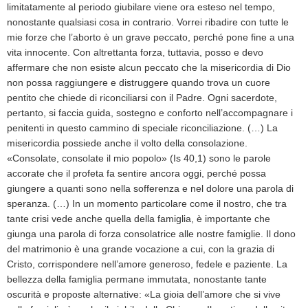
limitatamente al periodo giubilare viene ora esteso nel tempo,
nonostante qualsiasi cosa in contrario. Vorrei ribadire con tutte le
mie forze che l’aborto è un grave peccato, perché pone fine a una
vita innocente. Con altrettanta forza, tuttavia, posso e devo
affermare che non esiste alcun peccato che la misericordia di Dio
non possa raggiungere e distruggere quando trova un cuore
pentito che chiede di riconciliarsi con il Padre. Ogni sacerdote,
pertanto, si faccia guida, sostegno e conforto nell’accompagnare i
penitenti in questo cammino di speciale riconciliazione. (…) La
misericordia possiede anche il volto della consolazione.
«Consolate, consolate il mio popolo» (Is 40,1) sono le parole
accorate che il profeta fa sentire ancora oggi, perché possa
giungere a quanti sono nella sofferenza e nel dolore una parola di
speranza. (…) In un momento particolare come il nostro, che tra
tante crisi vede anche quella della famiglia, è importante che
giunga una parola di forza consolatrice alle nostre famiglie. Il dono
del matrimonio è una grande vocazione a cui, con la grazia di
Cristo, corrispondere nell’amore generoso, fedele e paziente. La
bellezza della famiglia permane immutata, nonostante tante
oscurità e proposte alternative: «La gioia dell’amore che si vive