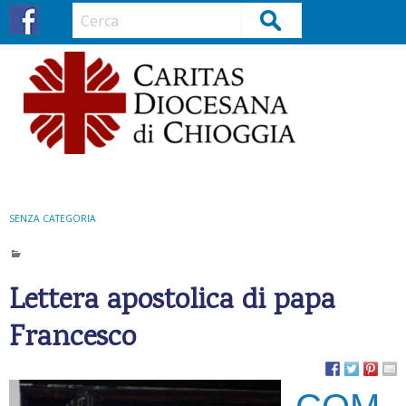
S
Cerca
k
i
p
t
o
c
o
Menu
n
t
SENZA CATEGORIA
e
n
t
Lettera apostolica di papa
Francesco