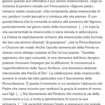
gioisce quando può effondere il suo amore misericordioso. Dopo la
richiesta di perdono iniziale con l’invocazione «Signore pietà»,
veniamo subito rassicurati: «Dio onnipotente abbia misericordia di
noi, perdoni i nostri peccati e ci conduca alla vita eterna». È con
questa fiducia che la comunità si raduna alla presenza del Signore,
particolarmente nel giorno santo della risurrezione. (…) In tutta la
vita sacramentale la misericordia ci viene donata in abbondanza.
La Chiesa fa esplicitamente richiamo alla misericordia nella formula
dei due sacramenti chiamati “di guarigione”, cioè la Riconciliazione
e l’Unzione dei malati. Anche l’ascolto domenicale della Parola va
vissuto come dialogo costante di Dio col suo popolo. “Sarebbe
opportuno che ogni comunità, in una domenica dell’Anno liturgico,
potesse rinnovare l’impegno per la diffusione, la conoscenza e
l’approfondimento della Sacra Scrittura: una domenica dedicata
interamente alla Parola di Dio”. La celebrazione della misericordia
avviene in modo del tutto particolare con il Sacramento della
Riconciliazione. È questo il momento in cui sentiamo l’abbraccio del
Padre che viene incontro per restituirci la grazia di essere di nuovo
suoi figli. (…) Nel Sacramento del Perdono Dio mostra la via della
conversione a Lui, e invita a sperimentare di nuovo la sua
vicinanza. (…) Ai sacerdoti rinnovo l’invito a prepararsi con grande