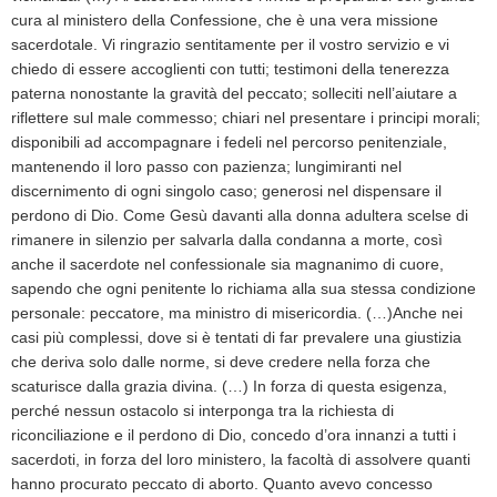
cura al ministero della Confessione, che è una vera missione
sacerdotale. Vi ringrazio sentitamente per il vostro servizio e vi
chiedo di essere accoglienti con tutti; testimoni della tenerezza
paterna nonostante la gravità del peccato; solleciti nell’aiutare a
riflettere sul male commesso; chiari nel presentare i principi morali;
disponibili ad accompagnare i fedeli nel percorso penitenziale,
mantenendo il loro passo con pazienza; lungimiranti nel
discernimento di ogni singolo caso; generosi nel dispensare il
perdono di Dio. Come Gesù davanti alla donna adultera scelse di
rimanere in silenzio per salvarla dalla condanna a morte, così
anche il sacerdote nel confessionale sia magnanimo di cuore,
sapendo che ogni penitente lo richiama alla sua stessa condizione
personale: peccatore, ma ministro di misericordia. (…)Anche nei
casi più complessi, dove si è tentati di far prevalere una giustizia
che deriva solo dalle norme, si deve credere nella forza che
scaturisce dalla grazia divina. (…) In forza di questa esigenza,
perché nessun ostacolo si interponga tra la richiesta di
riconciliazione e il perdono di Dio, concedo d’ora innanzi a tutti i
sacerdoti, in forza del loro ministero, la facoltà di assolvere quanti
hanno procurato peccato di aborto. Quanto avevo concesso