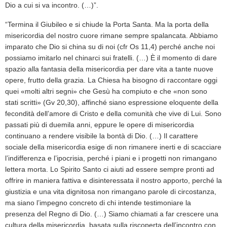
Dio a cui si va incontro. (…)”.
“Termina il Giubileo e si chiude la Porta Santa. Ma la porta della
misericordia del nostro cuore rimane sempre spalancata. Abbiamo
imparato che Dio si china su di noi (cfr Os 11,4) perché anche noi
possiamo imitarlo nel chinarci sui fratelli. (…) È il momento di dare
spazio alla fantasia della misericordia per dare vita a tante nuove
opere, frutto della grazia. La Chiesa ha bisogno di raccontare oggi
quei «molti altri segni» che Gesù ha compiuto e che «non sono
stati scritti» (Gv 20,30), affinché siano espressione eloquente della
fecondità dell’amore di Cristo e della comunità che vive di Lui. Sono
passati più di duemila anni, eppure le opere di misericordia
continuano a rendere visibile la bontà di Dio. (…) Il carattere
sociale della misericordia esige di non rimanere inerti e di scacciare
l’indifferenza e l’ipocrisia, perché i piani e i progetti non rimangano
lettera morta. Lo Spirito Santo ci aiuti ad essere sempre pronti ad
offrire in maniera fattiva e disinteressata il nostro apporto, perché la
giustizia e una vita dignitosa non rimangano parole di circostanza,
ma siano l’impegno concreto di chi intende testimoniare la
presenza del Regno di Dio. (…) Siamo chiamati a far crescere una
cultura della misericordia, basata sulla riscoperta dell’incontro con