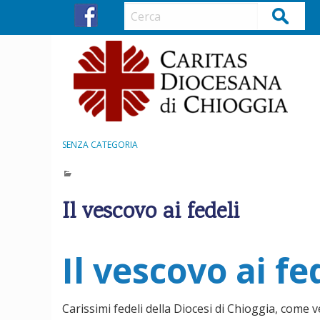
S
Cerca
k
i
p
t
o
c
o
n
SENZA CATEGORIA
t
e
n
Il vescovo ai fedeli
t
Il vescovo ai fe
Carissimi fedeli della Diocesi di Chioggia, come