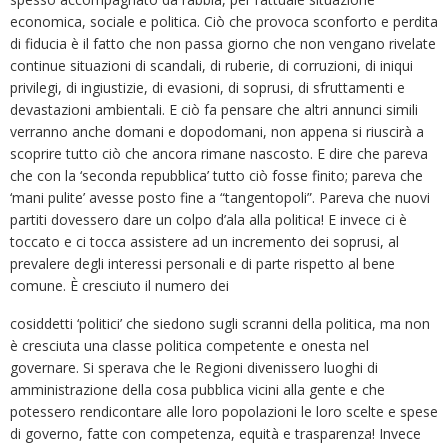
economica, sociale e politica. Ciò che provoca sconforto e perdita
di fiducia è il fatto che non passa giorno che non vengano rivelate
continue situazioni di scandali, di ruberie, di corruzioni, di iniqui
privilegi, di ingiustizie, di evasioni, di soprusi, di sfruttamenti e
devastazioni ambientali. E ciò fa pensare che altri annunci simili
verranno anche domani e dopodomani, non appena si riuscirà a
scoprire tutto ciò che ancora rimane nascosto. E dire che pareva
che con la ‘seconda repubblica’ tutto ciò fosse finito; pareva che
‘mani pulite’ avesse posto fine a “tangentopoli”. Pareva che nuovi
partiti dovessero dare un colpo d’ala alla politica! E invece ci è
toccato e ci tocca assistere ad un incremento dei soprusi, al
prevalere degli interessi personali e di parte rispetto al bene
comune. È cresciuto il numero dei
cosiddetti ‘politici’ che siedono sugli scranni della politica, ma non
è cresciuta una classe politica competente e onesta nel
governare. Si sperava che le Regioni divenissero luoghi di
amministrazione della cosa pubblica vicini alla gente e che
potessero rendicontare alle loro popolazioni le loro scelte e spese
di governo, fatte con competenza, equità e trasparenza! Invece