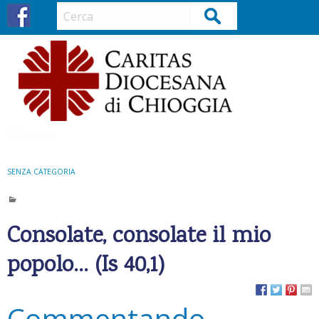
S
Cerca
k
i
p
t
o
c
o
Menu
n
t
SENZA CATEGORIA
e
n
t
Consolate, consolate il mio
popolo… (Is 40,1)
Commentando…