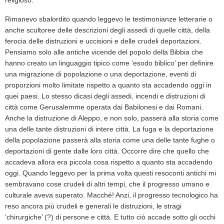
Rimanevo sbalordito quando leggevo le testimonianze letterarie o
anche scultoree delle descrizioni degli assedi di quelle città, della
ferocia delle distruzioni e uccisioni e delle crudeli deportazioni.
Pensiamo solo alle antiche vicende del popolo della Bibbia che
hanno creato un linguaggio tipico come ‘esodo biblico’ per definire
una migrazione di popolazione o una deportazione, eventi di
proporzioni molto limitate rispetto a quanto sta accadendo oggi in
quei paesi. Lo stesso dicasi degli assedi, incendi e distruzioni di
città come Gerusalemme operata dai Babilonesi e dai Romani.
Anche la distruzione di Aleppo, e non solo, passerà alla storia come
una delle tante distruzioni di intere città. La fuga e la deportazione
della popolazione passerà alla storia come una delle tante fughe o
deportazioni di gente dalle loro città. Occorre dire che quello che
accadeva allora era piccola cosa rispetto a quanto sta accadendo
oggi. Quando leggevo per la prima volta questi resoconti antichi mi
sembravano cose crudeli di altri tempi, che il progresso umano e
culturale aveva superato. Macché! Anzi, il progresso tecnologico ha
reso ancora più crudeli e generali le distruzioni, le stragi
‘chirurgiche’ (?) di persone e città. E tutto ciò accade sotto gli occhi