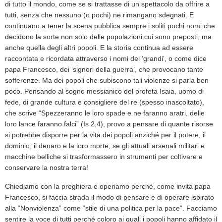
di tutto il mondo, come se si trattasse di un spettacolo da offrire a
tutti, senza che nessuno (o pochi) ne rimangano sdegnati. E
continuano a tener la scena pubblica sempre i soliti pochi nomi che
decidono la sorte non solo delle popolazioni cui sono preposti, ma
anche quella degli altri popoli. E la storia continua ad essere
raccontata e ricordata attraverso i nomi dei ‘grandi’, o come dice
papa Francesco, dei ‘signori della guerra’, che provocano tante
sofferenze. Ma dei popoli che subiscono tali violenze si parla ben
poco. Pensando al sogno messianico del profeta Isaia, uomo di
fede, di grande cultura e consigliere del re (spesso inascoltato),
che scrive “Spezzeranno le loro spade e ne faranno aratri, delle
loro lance faranno falci” (Is 2,4), provo a pensare di quante risorse
si potrebbe disporre per la vita dei popoli anziché per il potere, il
dominio, il denaro e la loro morte, se gli attuali arsenali militari e
macchine belliche si trasformassero in strumenti per coltivare e
conservare la nostra terra!
Chiediamo con la preghiera e operiamo perché, come invita papa
Francesco, si faccia strada il modo di pensare e di operare ispirato
alla “Nonviolenza” come “stile di una politica per la pace”. Facciamo
sentire la voce di tutti perché coloro ai quali i popoli hanno affidato il