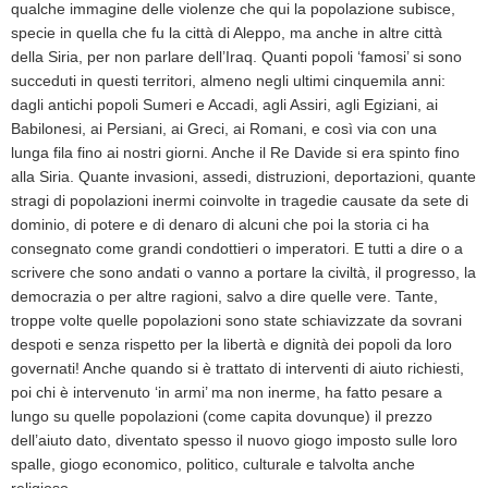
qualche immagine delle violenze che qui la popolazione subisce,
specie in quella che fu la città di Aleppo, ma anche in altre città
della Siria, per non parlare dell’Iraq. Quanti popoli ‘famosi’ si sono
succeduti in questi territori, almeno negli ultimi cinquemila anni:
dagli antichi popoli Sumeri e Accadi, agli Assiri, agli Egiziani, ai
Babilonesi, ai Persiani, ai Greci, ai Romani, e così via con una
lunga fila fino ai nostri giorni. Anche il Re Davide si era spinto fino
alla Siria. Quante invasioni, assedi, distruzioni, deportazioni, quante
stragi di popolazioni inermi coinvolte in tragedie causate da sete di
dominio, di potere e di denaro di alcuni che poi la storia ci ha
consegnato come grandi condottieri o imperatori. E tutti a dire o a
scrivere che sono andati o vanno a portare la civiltà, il progresso, la
democrazia o per altre ragioni, salvo a dire quelle vere. Tante,
troppe volte quelle popolazioni sono state schiavizzate da sovrani
despoti e senza rispetto per la libertà e dignità dei popoli da loro
governati! Anche quando si è trattato di interventi di aiuto richiesti,
poi chi è intervenuto ‘in armi’ ma non inerme, ha fatto pesare a
lungo su quelle popolazioni (come capita dovunque) il prezzo
dell’aiuto dato, diventato spesso il nuovo giogo imposto sulle loro
spalle, giogo economico, politico, culturale e talvolta anche
religioso.