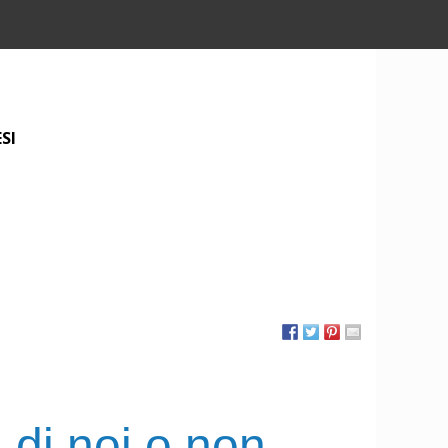
SI
di noi o non