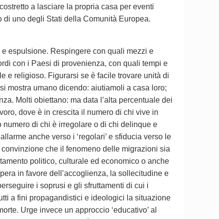
 costretto a lasciare la propria casa per eventi
no di uno degli Stati della Comunità Europea.
za e espulsione. Respingere con quali mezzi e
cordi con i Paesi di provenienza, con quali tempi e
 e religioso. Figurarsi se è facile trovare unità di
 si mostra umano dicendo: aiutiamoli a casa loro;
za. Molti obiettano: ma data l’alta percentuale dei
oro, dove è in crescita il numero di chi vive in
o numero di chi è irregolare o di chi delinque e
 allarme anche verso i ‘regolari’ e sfiducia verso le
la convinzione che il fenomeno delle migrazioni sia
entamento politico, culturale ed economico o anche
era in favore dell’accoglienza, la sollecitudine e
erseguire i soprusi e gli sfruttamenti di cui i
tti a fini propagandistici e ideologici la situazione
 morte. Urge invece un approccio ‘educativo’ al