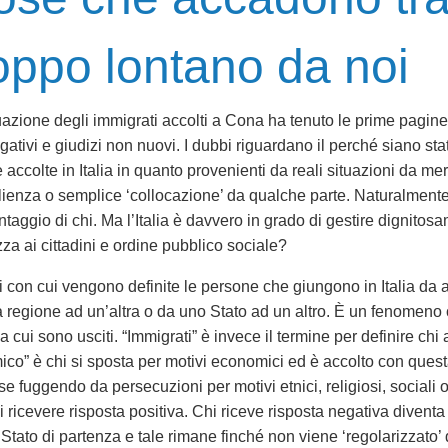
oppo lontano da noi
uazione degli immigrati accolti a Cona ha tenuto le prime pagine 
ogativi e giudizi non nuovi. I dubbi riguardano il perché siano sta
 accolte in Italia in quanto provenienti da reali situazioni da meri
ienza o semplice ‘collocazione’ da qualche parte. Naturalmente
ntaggio di chi. Ma l’Italia è davvero in grado di gestire dignito
za ai cittadini e ordine pubblico sociale?
ni con cui vengono definite le persone che giungono in Italia da
 regione ad un’altra o da uno Stato ad un altro. È un fenomeno c
 cui sono usciti. “Immigrati” è invece il termine per definire chi
” è chi si sposta per motivi economici ed è accolto con questa 
ese fuggendo da persecuzioni per motivi etnici, religiosi, sociali 
 ricevere risposta positiva. Chi riceve risposta negativa diventa 
ato di partenza e tale rimane finché non viene ‘regolarizzato’ da