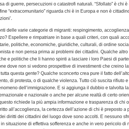
a di guerre, persecuzioni o catastrofi naturali. “Sfollato” è chi è
nfine “extracomunitario” riguarda chi è in Europa e non è cittadi
zioni’.
onti delle varie categorie di migranti: respingimento, accoglien
zo? Espellere e rimpatriare in base a quali criteri, con quali ac
e, politiche, economiche, giuridiche, culturali, di ordine sociale
onista e non pensa prima ai problemi dei cittadini. Qualche altro
e politiche che li hanno spinti a lasciare i loro Paesi di parten
ione dove non si vedono prospettive di investimenti che creino lav
a tutta questa gente? Qualche sconcerto crea pure il fatto dell’alt
to, di protesta, o di qualche violenza. Tutto ciò suscita rifiuto e
 fenomeno dell’immigrazione. E si aggiunga il dubbio e talvolta 
ternazionale e nazionale o anche per alcune realtà di certo ori
questo richiede la più ampia informazione e trasparenza di chi op
ritto all’accoglienza, la certezza dell’azione di chi è preposto a p
ei diritti dei cittadini del luogo dove sono accolti. E nessuno sfru
 in situazione di effettiva sofferenza e anche in vero pericolo di