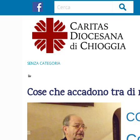
S
Cerca
k
i
p
t
o
c
o
n
SENZA CATEGORIA
t
e
n
Cose che accadono tra di 
t
C
Co