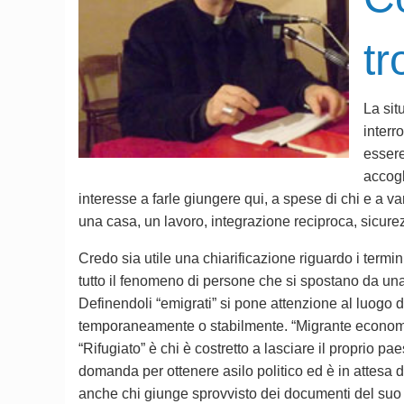
tr
La sit
interr
essere
accogl
interesse a farle giungere qui, a spese di chi e a va
una casa, un lavoro, integrazione reciproca, sicurez
Credo sia utile una chiarificazione riguardo i termi
tutto il fenomeno di persone che si spostano da una
Definendoli “emigrati” si pone attenzione al luogo da
temporaneamente o stabilmente. “Migrante economico
“Rifugiato” è chi è costretto a lasciare il proprio pa
domanda per ottenere asilo politico ed è in attesa di
anche chi giunge sprovvisto dei documenti del suo St