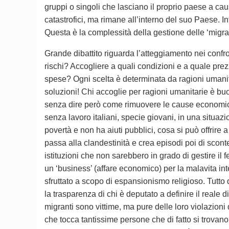
gruppi o singoli che lasciano il proprio paese a caus
catastrofici, ma rimane all’interno del suo Paese. I
Questa è la complessità della gestione delle ‘migra
Grande dibattito riguarda l’atteggiamento nei confr
rischi? Accogliere a quali condizioni e a quale prez
spese? Ogni scelta è determinata da ragioni umanitari
soluzioni! Chi accoglie per ragioni umanitarie è bu
senza dire però come rimuovere le cause economiche 
senza lavoro italiani, specie giovani, in una situaz
povertà e non ha aiuti pubblici, cosa si può offrire 
passa alla clandestinità e crea episodi poi di sconten
istituzioni che non sarebbero in grado di gestire il
un ‘business’ (affare economico) per la malavita in
sfruttato a scopo di espansionismo religioso. Tutto 
la trasparenza di chi è deputato a definire il reale di
migranti sono vittime, ma pure delle loro violazioni d
che tocca tantissime persone che di fatto si trovano