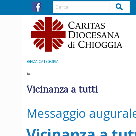
S
Cerca
k
i
p
t
o
c
o
n
SENZA CATEGORIA
t
e
n
Vicinanza a tutti
t
Messaggio augurale 
Vicinanza a tut