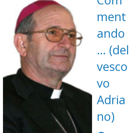
ment
ando
… (del
vesco
vo
Adria
no)