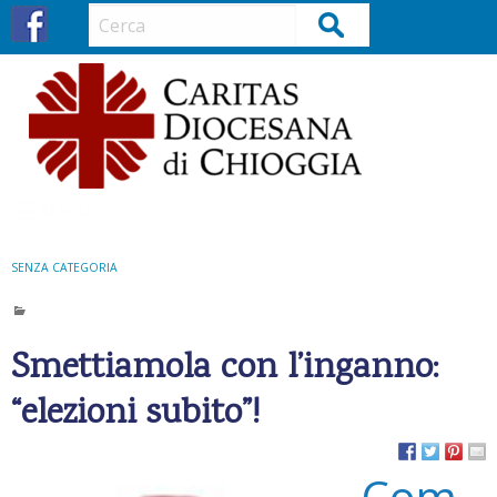
S
Cerca
k
i
p
t
o
c
o
Menu
n
t
SENZA CATEGORIA
e
n
t
Smettiamola con l’inganno:
“elezioni subito”!
Com