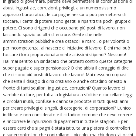
in grado di governare, perché deve permettere la continuazione di
abusi, ingiustizie, corruzioni, privilegi, a un numerosissimo
apparato burocratico, le cui paghe nessuno può permettersi di
toccare, i centri di potere sono gestiti e ripartiti tra pochi gruppi di
potere. Ci sono dirigenti che occupano più posti di lavoro, non
lasciando spazio ad altri di entrare. Gente che nelle
amministrazioni pubbliche crea ostacoli e ritardi, o per volontà o
per incompetenza, al nascere di iniziative di lavoro. E chi mai può
toccare i loro proporzionatamente altissimi stipendi? Nessuno!
Hai mai sentito un sindacato che protesti contro queste categorie
super pagate e super pensionate? O che abbia il coraggio di dire
che ci sono più posti di lavoro che lavoro! Mai nessuno o quasi
che senta il disagio di dirsi cristiano o anche cittadino onesto a
fronte di tanti squilibri, ingiustizie, corruzioni? Quanto lavoro ci
sarebbe da fare, per tutta la legislatura a sfoltire e cancellare leggi
e circolari inutili, confuse e dannose prodotte in tutti questi anni
per creare privilegi di singoli, di categorie, di corporazioni? L’unico
indifeso e non considerato è il cittadino comune che deve correre
e rincorrere le ingiunzioni di pagamenti in tutte le stagioni. E per
essere certi che si paghi è stata istituita una pletora di controllori
e supercontrollori che controllano il piccolo, ma chiudono gli occhi