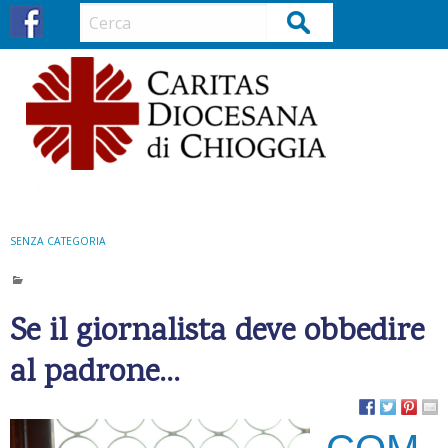
S
Cerca
k
i
p
t
o
c
o
Menu
n
t
SENZA CATEGORIA
e
n
t
Se il giornalista deve obbedire
al padrone…