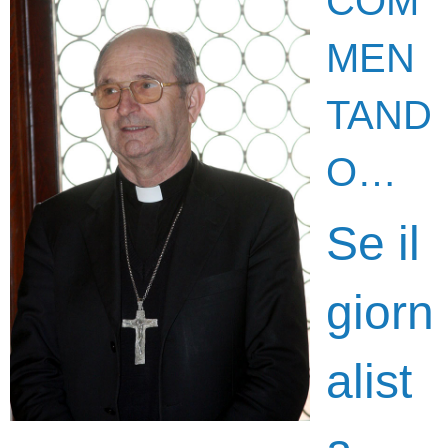
COM
MEN
TAND
O…
Se il
giorn
alist