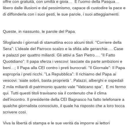
offre con gratuità, con umiltà e gioia… È l’uomo della Pasqua…
libero dalle illusioni e dal pessimismo, capace di custodire la pace e
di diffonderla con i suoi gesti, le sue parole, i suoi atteggiamenti.
Queste, in riassunto, le parole del Papa.
Sfogliando i giornali di stamattina ecco alcuni titoli. “Corriere della
Sera”: L’ideale del Parroco scalzo e la sfida alle gerarchie…. Case
e palazzi per quattro miliardi. Gli attivi a San Pietro…. “Il Fatto
Quotidiano”: Il papa sferza i vescovi: lasciate da parte ambizioni e
beni…; Il Papa alla CEI contro i preti burocrati. “Il Giornale”: Il Papa
espropria i preti ricchi. “La Repubblica”: Il richiamo del Papa ai
vescovi: ‘siate sobrii, basta proprietà ‘. Palazzi, alberghi e ospedali
2 mila miliardi di patrimonio quanto vale “Vaticano spa”. E mi fermo
qui. Tutti questi titoli travisano sia il contenuto che il clima
dell’incontro. Il presidente della CEI Bagnasco ha fatto telefonare a
qualche giornalista conosciuto, il quale ha risposto che a loro tocca
scrivere così.
Viva la libertà di stampa e le sue verità da imporre ai lettori