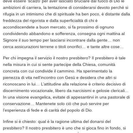
deve essere ‘scalzo’ per aver lasciato bruciare dal fuoco di Dio le
ambizioni di carriera, la tentazione di considerarsi devoto perché si
rifugia in un intimismo che di spirituale ha ben poco, è distante dalla
freddezza del rigorista e dalla superficialità di chi è
accondiscendete a buon mercato, si fa prossimo di ognuno
condividendo abbandono e sofferenza, consegna ogni mattina al
Signore il suo tempo per lasciarsi incontrare dalla gente… non
cerca assicurazioni terrene o titoli onorifici… e tante altre cose…
Per chi impegna il servizio il nostro presbitero? Il presbitero è tale
nella misura in cui si sente partecipe della Chiesa, comunità
concreta con cui condivide il cammino. Ha sperimentato la
pienezza di vita nell’incontro con Gesù e desidera che altri si
riconoscano in lui… L’attitudine alla relazione è criterio decisivo di
discernimento vocazionale, libero da narcisismi e gelosie clericali…
In una visione evangelica, evitate di appesantirvi in una pastorale di
conservazione… Mantenete solo ciò che può servire per
l’esperienza di fede e di carità del popolo di Dio.
Infine si è chiesto: qual è la ragione ultima del donarsi del
presbitero? Il nostro presbitero è uno che si gioca fino in fondo, si