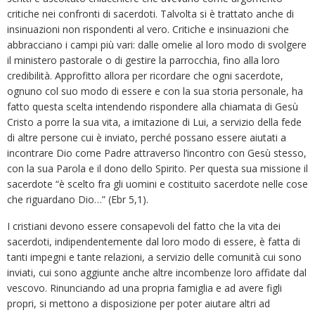
critiche nei confronti di sacerdoti. Talvolta si è trattato anche di
insinuazioni non rispondenti al vero. Critiche e insinuazioni che
abbracciano i campi più vari: dalle omelie al loro modo di svolgere
il ministero pastorale o di gestire la parrocchia, fino alla loro
credibilità. Approfitto allora per ricordare che ogni sacerdote,
ognuno col suo modo di essere e con la sua storia personale, ha
fatto questa scelta intendendo rispondere alla chiamata di Gesù
Cristo a porre la sua vita, a imitazione di Lui, a servizio della fede
di altre persone cui è inviato, perché possano essere aiutati a
incontrare Dio come Padre attraverso l’incontro con Gesù stesso,
con la sua Parola e il dono dello Spirito. Per questa sua missione il
sacerdote “è scelto fra gli uomini e costituito sacerdote nelle cose
che riguardano Dio…” (Ebr 5,1).
I cristiani devono essere consapevoli del fatto che la vita dei
sacerdoti, indipendentemente dal loro modo di essere, è fatta di
tanti impegni e tante relazioni, a servizio delle comunità cui sono
inviati, cui sono aggiunte anche altre incombenze loro affidate dal
vescovo. Rinunciando ad una propria famiglia e ad avere figli
propri, si mettono a disposizione per poter aiutare altri ad