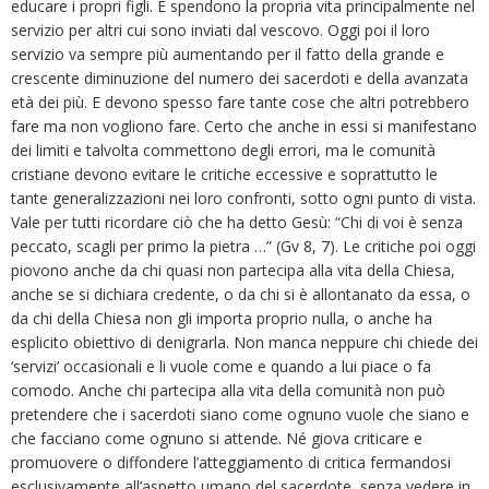
educare i propri figli. E spendono la propria vita principalmente nel
servizio per altri cui sono inviati dal vescovo. Oggi poi il loro
servizio va sempre più aumentando per il fatto della grande e
crescente diminuzione del numero dei sacerdoti e della avanzata
età dei più. E devono spesso fare tante cose che altri potrebbero
fare ma non vogliono fare. Certo che anche in essi si manifestano
dei limiti e talvolta commettono degli errori, ma le comunità
cristiane devono evitare le critiche eccessive e soprattutto le
tante generalizzazioni nei loro confronti, sotto ogni punto di vista.
Vale per tutti ricordare ciò che ha detto Gesù: “Chi di voi è senza
peccato, scagli per primo la pietra …” (Gv 8, 7). Le critiche poi oggi
piovono anche da chi quasi non partecipa alla vita della Chiesa,
anche se si dichiara credente, o da chi si è allontanato da essa, o
da chi della Chiesa non gli importa proprio nulla, o anche ha
esplicito obiettivo di denigrarla. Non manca neppure chi chiede dei
‘servizi’ occasionali e li vuole come e quando a lui piace o fa
comodo. Anche chi partecipa alla vita della comunità non può
pretendere che i sacerdoti siano come ognuno vuole che siano e
che facciano come ognuno si attende. Né giova criticare e
promuovere o diffondere l’atteggiamento di critica fermandosi
esclusivamente all’aspetto umano del sacerdote, senza vedere in