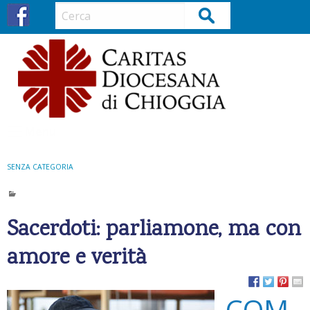
S
Cerca
k
i
p
t
o
c
o
Menu
n
t
SENZA CATEGORIA
e
n
t
Sacerdoti: parliamone, ma con
amore e verità
COM