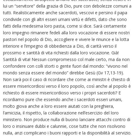
lui un “servitore” della grazia di Dio, pure con debolezze comuni a
tutti. Realisticamente anche sacerdoti, vescovi e persino il papa
condivide con gli altri esseri umani virtù e difetti, dato che sono
fatti della medesima loro pasta, come si dice. Sarà certamente
loro impegno rimanere fedeli alla loro vocazione di essere nostri
pastori nel popolo di Dio, accogliere e vivere le rinunce e la lotta
interiore e l’impegno di obbedienza a Dio, di carità verso il
prossimo e santità di vita richiesti dalla loro vocazione. Già!
Santità di vita! Nessun compromesso col male certo, ma da non
confondere con colli storti o gente fuori dal mondo: “vivono nel
mondo senza essere del mondo” direbbe Gesù (Gv 17,13-19).
Non sarà poi il caso di ricordare che come ai ministri è chiesto di
essere misericordiosi verso il loro popolo, così anche al popolo è
richiesto di essere misericordioso verso i propri sacerdoti? E
ricordiamo pure che essendo anche i sacerdoti esseri umani,
molto giova anche a loro essere aiutati con la preghiera,
l’amicizia, il rispetto, la collaborazione nell’esercizio del loro
ministero. Non produce nulla di buono lanciare attacchi contro di
loro o insinuare dubbi e calunnie, cose tutte che non risolvono
nulla, anzi complicano i buoni rapporti e la disponibilità al servizio.