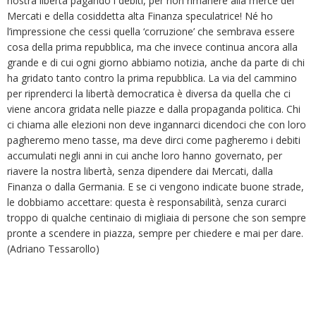
nostra libertà pagando i debiti, per non rimanere alla mercè dei
Mercati e della cosiddetta alta Finanza speculatrice! Né ho
l’impressione che cessi quella ‘corruzione’ che sembrava essere
cosa della prima repubblica, ma che invece continua ancora alla
grande e di cui ogni giorno abbiamo notizia, anche da parte di chi
ha gridato tanto contro la prima repubblica. La via del cammino
per riprenderci la libertà democratica è diversa da quella che ci
viene ancora gridata nelle piazze e dalla propaganda politica. Chi
ci chiama alle elezioni non deve ingannarci dicendoci che con loro
pagheremo meno tasse, ma deve dirci come pagheremo i debiti
accumulati negli anni in cui anche loro hanno governato, per
riavere la nostra libertà, senza dipendere dai Mercati, dalla
Finanza o dalla Germania. E se ci vengono indicate buone strade,
le dobbiamo accettare: questa è responsabilità, senza curarci
troppo di qualche centinaio di migliaia di persone che son sempre
pronte a scendere in piazza, sempre per chiedere e mai per dare.
(Adriano Tessarollo)