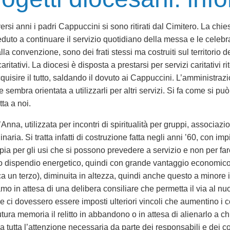
ersi anni i padri Cappuccini si sono ritirati dal Cimitero. La ch
duto a continuare il servizio quotidiano della messa e le celebra
dalla convenzione, sono dei frati stessi ma costruiti sul territorio
aritativi. La diocesi è disposta a prestarsi per servizi caritativi r
uisire il tutto, saldando il dovuto ai Cappuccini. L’amministrazio
sembra orientata a utilizzarli per altri servizi. Si fa come si pu
ta a noi.
, utilizzata per incontri di spiritualità per gruppi, associazion
naria. Si tratta infatti di costruzione fatta negli anni ’60, con i
a per gli usi che si possono prevedere a servizio e non per fare p
o dispendio energetico, quindi con grande vantaggio economico di
a un terzo), diminuita in altezza, quindi anche questo a minore 
 in attesa di una delibera consiliare che permetta il via al nuo
o. Se ci dovessero essere imposti ulteriori vincoli che aumentino 
tura memoria il relitto in abbandono o in attesa di alienarlo a ch
a tutta l’attenzione necessaria da parte dei responsabili e dei co