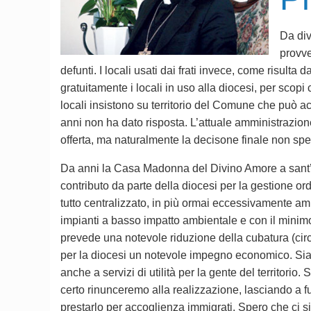
Da div
provve
defunti. I locali usati dai frati invece, come risulta 
gratuitamente i locali in uso alla diocesi, per scopi c
locali insistono su territorio del Comune che può acq
anni non ha dato risposta. L’attuale amministrazione 
offerta, ma naturalmente la decisone finale non spet
Da anni la Casa Madonna del Divino Amore a sant’Anna
contributo da parte della diocesi per la gestione ordi
tutto centralizzato, in più ormai eccessivamente ampi
impianti a basso impatto ambientale e con il minim
prevede una notevole riduzione della cubatura (circ
per la diocesi un notevole impegno economico. Siamo
anche a servizi di utilità per la gente del territori
certo rinunceremo alla realizzazione, lasciando a fu
prestarlo per accoglienza immigrati. Spero che ci si