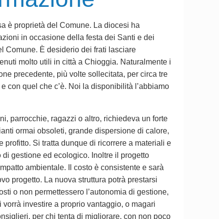
iesa è proprietà del Comune. La diocesi ha
zioni in occasione della festa dei Santi e dei
 del Comune. È desiderio dei frati lasciare
itenuti molto utili in città a Chioggia. Naturalmente i
ne precedente, più volte sollecitata, per circa tre
ò e con quel che c’è. Noi la disponibilità l’abbiamo
i, parrocchie, ragazzi o altro, richiedeva un forte
mpianti ormai obsoleti, grande dispersione di calore,
rofitto. Si tratta dunque di ricorrere a materiali e
 gestione ed ecologico. Inoltre il progetto
impatto ambientale. Il costo è consistente e sarà
vo progetto. La nuova struttura potrà prestarsi
i costi o non permettessero l’autonomia di gestione,
i vorrà investire a proprio vantaggio, o magari
nsiglieri, per chi tenta di migliorare, con non poco