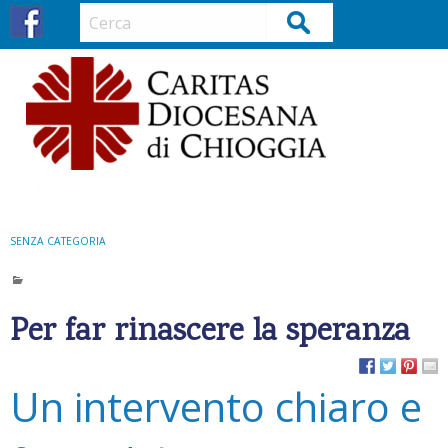
S
Cerca
k
i
p
t
o
c
o
Menu
n
t
SENZA CATEGORIA
e
n
t
Per far rinascere la speranza
Un intervento chiaro e