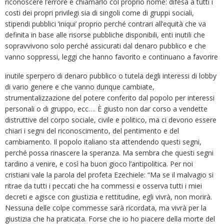
riconoscere l’errore e chiamarlo col proprio nome: difesa a tutti i
costi dei propri privilegi sia di singoli come di gruppi sociali,
stipendi pubblici ‘iniqui’ proprio perché contrari all’equità che va
definita in base alle risorse pubbliche disponibili, enti inutili che
sopravvivono solo perché assicurati dal denaro pubblico e che
vanno soppressi, leggi che hanno favorito e continuano a favorire
inutile sperpero di denaro pubblico o tutela degli interessi di lobby
di vario genere e che vanno dunque cambiate,
strumentalizzazione del potere conferito dal popolo per interessi
personali o di gruppo, ecc…. È giusto non dar corso a vendette
distruttive del corpo sociale, civile e politico, ma ci devono essere
chiari i segni del riconoscimento, del pentimento e del
cambiamento. Il popolo italiano sta attendendo questi segni,
perché possa rinascere la speranza. Ma sembra che questi segni
tardino a venire, e così ha buon gioco l’antipolitica. Per noi
cristiani vale la parola del profeta Ezechiele: “Ma se il malvagio si
ritrae da tutti i peccati che ha commessi e osserva tutti i miei
decreti e agisce con giustizia e rettitudine, egli vivrà, non morirà.
Nessuna delle colpe commesse sarà ricordata, ma vivrà per la
giustizia che ha praticata. Forse che io ho piacere della morte del