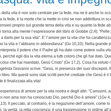
a della vita è non solo centrale per la fede, ma ne è anche lo sc
a la fede, è la morte che la mette in crisi se non addirittura in 
ensieri proprio sul grande tema della vita e su quanto la fede abb
Mi torna alla mente l’espressione del libro di Giobbe (2,4): “Pelle
 a darlo per la sua vita”. E’ l’amore per la vita che ha caratteri
o la vita e l’abbiano in abbondanza” (Gv 10,10). Nella grande p
nterpreta il potere che il Padre gli ha dato come potere sulla vita
 perché egli dia la vita eterna a tutti coloro che gli hai dato. Qu
 colui che hai mandato, Gesù Cristo” (Gv 17,2). Cosa ha voluto mo
gelista Giovanni scrive: “Gesù, in presenza dei suoi discepoli, fec
 libro. Ma questi sono stati scritti perché crediate che Gesù è il 
 è finalizzata alla vita!
esperienza di amore per la vita nostra e degli altri: “Carissimi, a
i non ama non ha conosciuto Dio, perché Dio è amore” (1Gv 4
5,13). Il peccato, al contrario, è la negazione dell’amore, come l
 la verità, la retta coscienza; è una trasgressione in ordine all