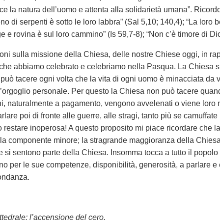
sce la natura dell’uomo e attenta alla solidarietà umana”. Ricord
no di serpenti è sotto le loro labbra” (Sal 5,10; 140,4); “La lor
age e rovina è sul loro cammino” (Is 59,7-8); “Non c’è timore di D
i sulla missione della Chiesa, delle nostre Chiese oggi, in rapp
che abbiamo celebrato e celebriamo nella Pasqua. La Chiesa si d
uò tacere ogni volta che la vita di ogni uomo è minacciata da vi
’orgoglio personale. Per questo la Chiesa non può tacere quando 
ini, naturalmente a pagamento, vengono avvelenati o viene loro
e poi di fronte alle guerre, alle stragi, tanto più se camuffate ‘i
stare inoperosa! A questo proposito mi piace ricordare che la C
o la componente minore; la stragrande maggioranza della Chiesa 
he si sentono parte della Chiesa. Insomma tocca a tutto il popolo c
uno per le sue competenze, disponibilità, generosità, a parlare e 
bondanza.
tedrale: l’accensione del cero.