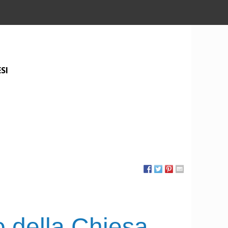
SI
 della Chiesa