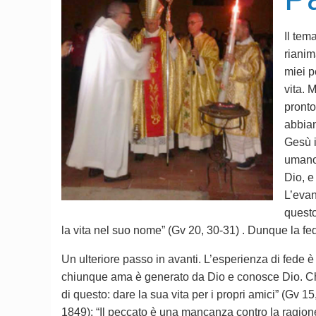
Il tem
rianim
miei p
vita. 
pronto
abbian
Gesù i
umano,
Dio, e
L’evan
questo
la vita nel suo nome” (Gv 20, 30-31) . Dunque la fede
Un ulteriore passo in avanti. L’esperienza di fede è 
chiunque ama è generato da Dio e conosce Dio. Ch
di questo: dare la sua vita per i propri amici” (Gv 1
1849): “Il peccato è una mancanza contro la ragione,