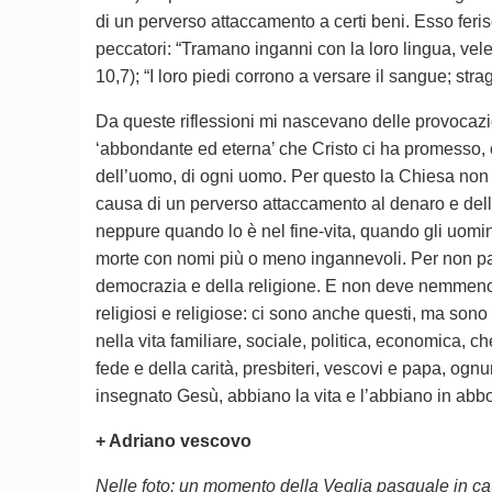
di un perverso attaccamento a certi beni. Esso feri
peccatori: “Tramano inganni con la loro lingua, vele
10,7); “I loro piedi corrono a versare il sangue; str
Da queste riflessioni mi nascevano delle provocazion
‘abbondante ed eterna’ che Cristo ci ha promesso, 
dell’uomo, di ogni uomo. Per questo la Chiesa non p
causa di un perverso attaccamento al denaro e dell
neppure quando lo è nel fine-vita, quando gli uom
morte con nomi più o meno ingannevoli. Per non parlar
democrazia e della religione. E non deve nemmeno re
religiosi e religiose: ci sono anche questi, ma son
nella vita familiare, sociale, politica, economica, c
fede e della carità, presbiteri, vescovi e papa, ogn
insegnato Gesù, abbiano la vita e l’abbiano in ab
+ Adriano vescovo
Nelle foto: un momento della Veglia pasquale in cat