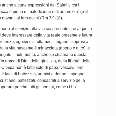
o anche alcune espressioni dei Salmi circa i
o bocca è piena di maledizione e di amarezza” (Sal
io davanti ai loro occhi”(Rm 3,9-18).
orto al servizio alla vita sia presente che a quella
eve interessare della vita reale presente e futura
olenze, egoismi, sfruttamenti, inganni, soprusi a
la vita nascente è minacciata (aborto e altro), e
 negato il nutrimento, anche se chiamano questa
n nome di Dio’, della giustizia, della libertà, della
hiesa non è fatta solo di papa, vescovi, preti,
è fatta di battezzati, uomini e donne, impegnati
ristiano, battezzati, consacrati a servizio della
operare perché tutti gli uomini, come ci ha