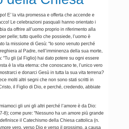
opo! E’ la vita promessa e offerta che accende e
scacco! Le celebrazioni pasquali hanno orientato i
ia da offrire all’uomo proprio in riferimento alla
 per pelle; tutto quello che possiede, l’uomo è
zzato la missione di Gesù: “Io sono venuto perché
reghiera al Padre, nell’imminenza della sua morte,
: “Tu gli (al Figlio) hai dato potere su ogni essere
esta è la vita eterna: che conoscano te, l’unico vero
strarci e donarci Gesù in tutta la sua vita terrena?
e molti altri segni che non sono stati scritti in
Cristo, il Figlio di Dio, e perché, credendo, abbiate
miamoci gli uni gli altri perché l’amore è da Dio:
,7-8); come pure: “Nessuno ha un amore più grande
o definisce il Catechismo della Chiesa cattolica (n.
’amore vero, verso Dio e verso il prossimo, a causa