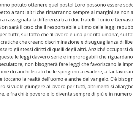
hanno potuto ottenere quel posto! Loro possono essere soddis
o a tanti altri che rimarranno sempre ai margini se non add
 rassegnata la differenza tra i due fratelli Tonio e Gervas
 Non sarà il caso che il responsabile ultimo delle leggi repub
per tutti’, sul fatto che ‘il lavoro è una priorità umana’, sul 
tocratiche che creano discriminazione e disuguaglianza di li
ro gli stessi diritti di quelli degli altri. Anziché occuparsi d
queste le leggi davvero serie e improrogabili che riguardan
speculatore, non bisognerà fare leggi che favoriscano le im
e di carichi fiscali che le spingono a evadere, a far lavorare 
 toccano la realtà dell’uomo e anche del vangelo. C’è bisogn
o si vuole giungere al lavoro per tutti, altrimenti si allargher
e, e fra chi è povero e lo diventa sempre di più e in nume