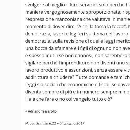
svolgere al meglio il loro servizio, solo perché 
maniera vergognosamente sproporzionata, rispett
l’espressione manzoniana che valutava in maniera
momento di dover dire: “A chi la tocca la tocca!”.
democrazia, lavori e legiferi sul tema del ‘lavoro 
democrazia, sulla revisione di quelle leggi meri
una bocca da sfamare e i figli di ognuno non avesse
e spesso inutili se non dannosi, non sarebbero 
vigilare perché l’imprenditore non diventi uno 
lavoro produttivo e assunzioni, senza essere vittim
addirittura a chiudere? Tutte domande e temi che
leggi sia sociali che economiche e fiscali se davver
diventa sempre di più e in numero sempre minor
Ha a che fare o no col vangelo tutto ciò?
+ Adriano Tessarollo
Nuova Scintilla n.22 – 04 giugno 2017