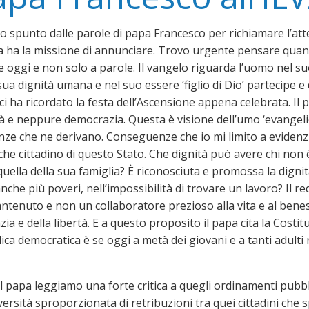
o spunto dalle parole di papa Francesco per richiamare l’att
a ha la missione di annunciare. Trovo urgente pensare quanto
e oggi e non solo a parole. Il vangelo riguarda l’uomo nel s
sua dignità umana e nel suo essere ‘figlio di Dio’ partecipe e d
i ha ricordato la festa dell’Ascensione appena celebrata. Il 
tà e neppure democrazia. Questa è visione dell’umo ‘evangeli
nze che ne derivano. Conseguenze che io mi limito a eviden
che cittadino di questo Stato. Che dignità può avere chi non
 quella della sua famiglia? È riconosciuta e promossa la dign
anche più poveri, nell’impossibilità di trovare un lavoro? Il re
antenuto e non un collaboratore prezioso alla vita e al beness
a e della libertà. E a questo proposito il papa cita la Costitu
ca democratica è se oggi a metà dei giovani e a tanti adulti
el papa leggiamo una forte critica a quegli ordinamenti pubbl
ersità sproporzionata di retribuzioni tra quei cittadini che 