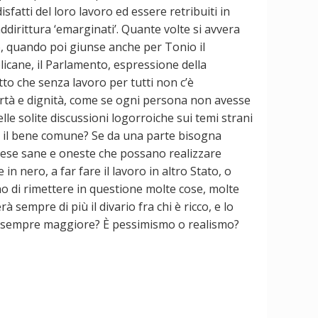
fatti del loro lavoro ed essere retribuiti in
irittura ‘emarginati’. Quante volte si avvera
o, quando poi giunse anche per Tonio il
blicane, il Parlamento, espressione della
fatto che senza lavoro per tutti non c’è
bertà e dignità, come se ogni persona non avesse
elle solite discussioni logorroiche sui temi strani
o il bene comune? Se da una parte bisogna
prese sane e oneste che possano realizzare
in nero, a far fare il lavoro in altro Stato, o
o di rimettere in questione molte cose, molte
à sempre di più il divario fra chi è ricco, e lo
ro sempre maggiore? È pessimismo o realismo?