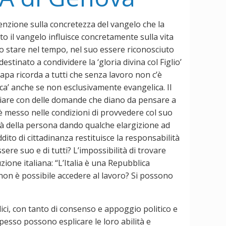
enzione sulla concretezza del vangelo che la
 il vangelo influisce concretamente sulla vita
uo stare nel tempo, nel suo essere riconosciuto
estinato a condividere la ‘gloria divina col Figlio’
papa ricorda a tutti che senza lavoro non c’è
ca’ anche se non esclusivamente evangelica. Il
ziare con delle domande che diano da pensare a
 è messo nelle condizioni di provvedere col suo
ità della persona dando qualche elargizione ad
ddito di cittadinanza restituisce la responsabilità
ere suo e di tutti? L’impossibilità di trovare
zione italiana: “L’Italia è una Repubblica
 non è possibile accedere al lavoro? Si possono
ici, con tanto di consenso e appoggio politico e
spesso possono esplicare le loro abilità e