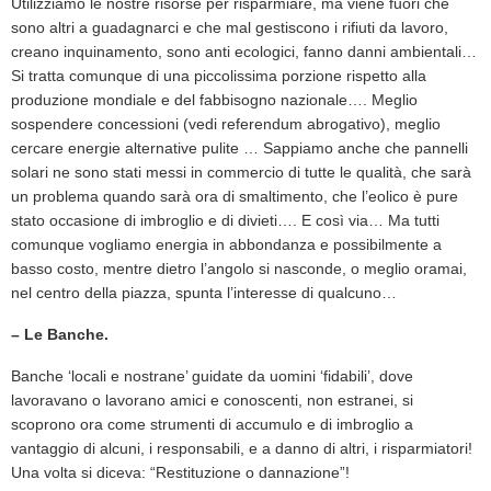
Utilizziamo le nostre risorse per risparmiare, ma viene fuori che
sono altri a guadagnarci e che mal gestiscono i rifiuti da lavoro,
creano inquinamento, sono anti ecologici, fanno danni ambientali…
Si tratta comunque di una piccolissima porzione rispetto alla
produzione mondiale e del fabbisogno nazionale…. Meglio
sospendere concessioni (vedi referendum abrogativo), meglio
cercare energie alternative pulite … Sappiamo anche che pannelli
solari ne sono stati messi in commercio di tutte le qualità, che sarà
un problema quando sarà ora di smaltimento, che l’eolico è pure
stato occasione di imbroglio e di divieti…. E così via… Ma tutti
comunque vogliamo energia in abbondanza e possibilmente a
basso costo, mentre dietro l’angolo si nasconde, o meglio oramai,
nel centro della piazza, spunta l’interesse di qualcuno…
– Le Banche.
Banche ‘locali e nostrane’ guidate da uomini ‘fidabili’, dove
lavoravano o lavorano amici e conoscenti, non estranei, si
scoprono ora come strumenti di accumulo e di imbroglio a
vantaggio di alcuni, i responsabili, e a danno di altri, i risparmiatori!
Una volta si diceva: “Restituzione o dannazione”!