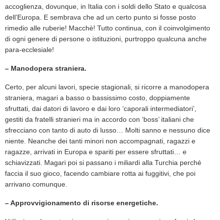
accoglienza, dovunque, in Italia con i soldi dello Stato e qualcosa
dell’Europa. E sembrava che ad un certo punto si fosse posto
rimedio alle ruberie! Macchè! Tutto continua, con il coinvolgimento
di ogni genere di persone o istituzioni, purtroppo qualcuna anche
para-ecclesiale!
– Manodopera straniera.
Certo, per alcuni lavori, specie stagionali, si ricorre a manodopera
straniera, magari a basso o bassissimo costo, doppiamente
sfruttati, dai datori di lavoro e dai loro ‘caporali intermediatori’,
gestiti da fratelli stranieri ma in accordo con ‘boss’ italiani che
sfrecciano con tanto di auto di lusso… Molti sanno e nessuno dice
niente. Neanche dei tanti minori non accompagnati, ragazzi e
ragazze, arrivati in Europa e spariti per essere sfruttati… e
schiavizzati. Magari poi si passano i miliardi alla Turchia perché
faccia il suo gioco, facendo cambiare rotta ai fuggitivi, che poi
arrivano comunque.
– Approvvigionamento di risorse energetiche.