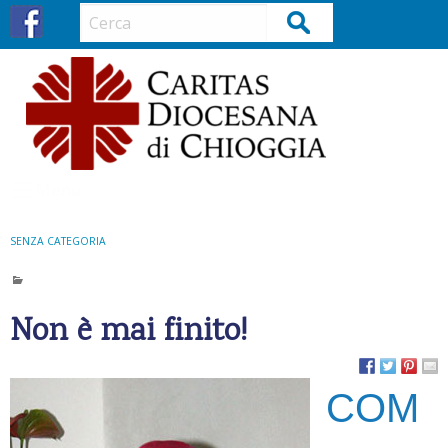
S
Cerca
k
i
p
t
o
c
o
Menu
n
t
SENZA CATEGORIA
e
n
t
Non è mai finito!
COM