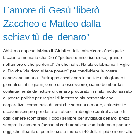
L’amore di Gesù “liberò
Zaccheo e Matteo dalla
schiavitù del denaro”
Abbiamo appena iniziato il ‘Giubileo della misericordia’ nel quale
facciamo memoria che Dio è “pietoso e misericordioso, grande
nell’amore e che perdona!”. Anche nel s. Natale celebriamo il Figlio
di Dio che “da ricco si fece povero” per condividere la nostra
condizione umana. Purtroppo ascoltando le notizie o sfogliando i
giornali di tutti i giorni, come una ossessione, siamo bombardati
continuamente da notizie di denaro procurato in malo modo: assalto
al potere politico per ragioni di interesse sia personale che
corporativo; commercio di armi che seminano morte; estorsioni e
uccisioni sempre per denaro; ruberie, imbrogli e contraffazioni di
ogni genere (compreso il cibo) sempre per avidità di denaro; prezzi
sempre in aumento (penso ai carburanti che continuiamo a pagare
oggi, che il barile di petrolio costa meno di 40 dollari, più o meno allo