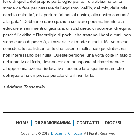
forte di quella del proprio portafoglio pieno. Tutti abbiamo tanta
strada da fare per passare dall’egoismo “dell’io, del mio, della mia
cerchia ristretta”, all’apertura “al noi, al nostro, alla nostra comunità
allargata”. Dobbiamo dare spazio a coltivare personalmente e a
educare a sentimenti di giustizia, di solidarietà, di sobrietà, di equità,
perché l’avidità e l’ingordigia di pochi, che trattano i beni di tutti, non
siano causa di povertà, di miseria e di morte di molti. Ma va anche
considerato realisticamente che ci sono molti a cui questi discorsi
non interessano per nulla! Queste persone, una volta colte in fallo o
nel tentativo di farlo, devono essere sottoposte al risarcimento e
all’opportuna azione rieducativa, facendo loro sperimentare che
delinquere ha un prezzo più alto che il non farlo.
+ Adriano Tessarollo
HOME
ORGANIGRAMMA
CONTATTI
DIOCESI
Copyright © 2018.
Diocesi di Chioggia.
All Rights Reserved.