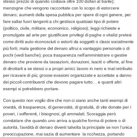
stesso prezzo di quando costava oltre 100 dollari al barile);
menzogne che vengono raccontate con lo scopo di estorcere
denaro; aumenti della spesa pubblica per opere di ogni genere, per
fare saltar fuori tangenti a chi gestisce qualsiasi tipo di potere
(politico, civile, militare, economico, religioso); leggi richieste e
promulgate ad arte per
giustificare privilegi di paghe o vitalizi pretesi
come diritti auto-riconosciuti o estorti da soggetti o class
i socialmente
più forti; mala gestione del denaro altrui a vantaggio personale o di
pochi (vedi banche); poca trasparenza nell’amministrare o gestire
denaro che proviene da tassazioni, donazioni, lasciti o offerte, al fine
di dirottarli a se stessi o a propri amici; lavoro in nero e mal retribuito
per ricavare di più; grosse evasioni organizzate e accettate a danno
dei piccoli contribuenti che devono pagare tutto… e quanti altri
esempi si potrebbero portare.
Con questo non voglio dire che non ci siano anche tanti esempi di
onestà, di trasparenza, di generosità, di gratuità, di vite donate per i
poveri, i sofferenti, i bisognosi, gli ammalati. Scoraggia però
constatare che quando uno arriva a qualche forma di potere o di
autorità, l’avidità di denaro diventi talvolta la principale se non l’unica
preoccupazione, mai sazia di aumentare la ricchezza, portando