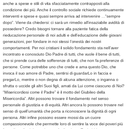
anche a spese e stili di vita sfacciatamente contrapposti alla
condizione dei più. Anche il controllo sociale richiede continuamente
interventi e spese e quasi sempre arriva ad intervenire …“sempre
dopo”. Viene da chiedersi: ci sarà un rimedio all’insaziabile avidità di
possedere? Credo bisogni tornare alla paziente fatica della
rieducazione personale di noi adulti e dell’educazione delle giovani
generazioni, per fondare in noi stessi l’onestà dei nostri
comportamenti. Per noi cristiani il solido fondamento sta nell’aver
incontrato e conosciuto Dio Padre di tutti, che vuole il bene di tutti,
che si prende cura delle sofferenze di tutti, che non fa preferenze di
persone. Come potrebbe uno che crede e ama questo Dio, che
invoca il suo amore di Padre, sentirsi di guardarLo in faccia e
pregarLo, mentre o non degna di alcuna attenzione, o inganna o
sfrutta o uccide gli altri Suoi figli, amati da Lui come ciascuno di Noi?
“Misericordiosi come il Padre” è il motto del Giubileo della
Misericordia”. Altri possono trovare il fondamento nel senso
personale di giustizia e di equità. Altri ancora lo possono trovare nel
senso di quell’umanità che porta a riconoscere la dignità di ogni
persona. Altri infine possono essere mossi da un cuore
compassionevole che permette loro di sentire la voce dei poveri più