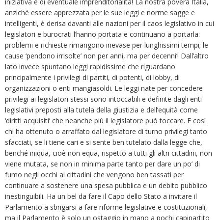
iniziativa e di eventuale imprenditorialità! La nostra povera Italia,
anziché essere apprezzata per le sue leggi e norme sagge e
intelligenti, è derisa davanti alle nazioni per il caos legislativo in cui
legislatori e burocrati l’hanno portata e continuano a portarla:
problemi e richieste rimangono inevase per lunghissimi tempi; le
cause ‘pendono irrisolte’ non per anni, ma per decenni’! Dall’altro
lato invece spuntano leggi rapidissime che riguardano
principalmente i privilegi di partiti, di potenti, di lobby, di
organizzazioni o enti mangiasoldi. Le leggi nate per concedere
privilegi ai legislatori stessi sono intoccabili e definite dagli enti
legislativi preposti alla tutela della giustizia e dell’equità come
‘diritti acquisiti’ che neanche più il legislatore può toccare. E così
chi ha ottenuto o arraffato dal legislatore di turno privilegi tanto
sfacciati, se li tiene cari e si sente ben tutelato dalla legge che,
benché iniqua, cioè non equa, rispetto a tutti gli altri cittadini, non
viene mutata, se non in minima parte tanto per dare un po’ di
fumo negli occhi ai cittadini che vengono ben tassati per
continuare a sostenere una spesa pubblica e un debito pubblico
inestinguibili. Ha un bel da fare il Capo dello Stato a invitare il
Parlamento a sbrigarsi a fare riforme legislative e costituzionali,
ma il Parlamento è solo un ostaggio in mano a pochi capipartito