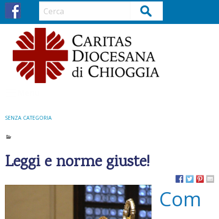
S
Cerca
k
i
p
t
o
c
o
Menu
n
t
SENZA CATEGORIA
e
n
t
Leggi e norme giuste!
Com