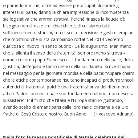
o primedonne che, oltre ad essere preoccupati di curare gli
interessi di parte, danno la chiara impressione di incompetenza
sia legislativa che amministrativa. Perché rinasca la fiducia c’è
bisogno non di risse e di chiacchiere, di cui siamo tutti
sufficientemente stanchi, ma di scelte, decisioni e gesti esemplari
che mostrino che si sta cambiando rotta! Nel 2014 vedremo
qualcosa di nuovo in senso buono? Ce lo auguriamo. Man mano
che si allenta il senso della fraternità, sempre meno si trova –
come ci ricorda papa Francesco – il fondamento della pace, della
giustizia, dell’equità e tanto meno della solidarietà. Scrive il papa
nel messaggio per la giornata mondiale della pace: “Appare chiaro
che le etiche contemporanee risultano incapaci di produrre vincoli
autentici di fraternità, poiché una fraternità priva del riferimento
ad un Padre comune, quale suo fondamento ultimo, non riesce a
sussistere”. E’ il frutto che l’Italia e l’Europa stanno gustando,
avendo scelto di emanciparsi dalle loro radici cristiane e da Dio,
Padre di Gesù Cristo e nostro. Buon Anno! (+ vescovo Adriano)
Nella foto la messa pontificale di Natale celebrata dal