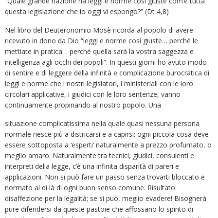
“Quale grande nazione ha leggi e norme così giuste com’è tutta
questa legislazione che io oggi vi espongo?” (Dt 4,8)
Nel libro del Deuteronomio Mosè ricorda al popolo di avere
ricevuto in dono da Dio “leggi e norme così giuste… perché le
mettiate in pratica… perché quella sarà la vostra saggezza e
intelligenza agli occhi dei popoli”. In questi giorni ho avuto modo
di sentire e di leggere della infinità e complicazione burocratica di
leggi e norme che i nostri legislatori, i ministeriali con le loro
circolari applicative, i giudici con le loro sentenze, vanno
continuamente propinando al nostro popolo. Una
situazione complicatissima nella quale quasi nessuna persona
normale riesce più a districarsi e a capirsi: ogni piccola cosa deve
essere sottoposta a ‘esperti’ naturalmente a prezzo profumato, o
meglio amaro. Naturalmente tra tecnici, giudici, consulenti e
interpreti della legge, c’è una infinita disparità di pareri e
applicazioni. Non si può fare un passo senza trovarti bloccato e
normato al di là di ogni buon senso comune. Risultato:
disaffezione per la legalità; se si può, meglio evadere! Bisognerà
pure difendersi da queste pastoie che affossano lo spirito di