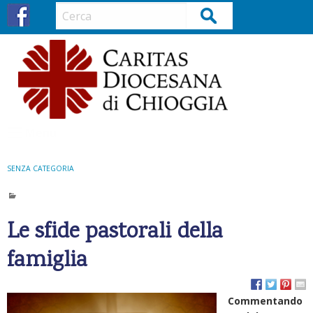
S
Cerca
k
i
p
t
o
c
o
Menu
n
t
SENZA CATEGORIA
e
n
t
Le sfide pastorali della
famiglia
Commentando