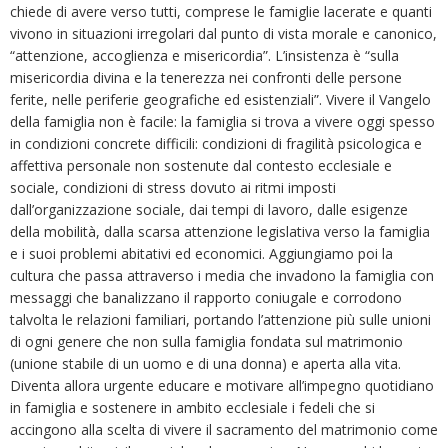
chiede di avere verso tutti, comprese le famiglie lacerate e quanti
vivono in situazioni irregolari dal punto di vista morale e canonico,
“attenzione, accoglienza e misericordia”. L’insistenza è “sulla
misericordia divina e la tenerezza nei confronti delle persone
ferite, nelle periferie geografiche ed esistenziali”. Vivere il Vangelo
della famiglia non è facile: la famiglia si trova a vivere oggi spesso
in condizioni concrete difficili: condizioni di fragilità psicologica e
affettiva personale non sostenute dal contesto ecclesiale e
sociale, condizioni di stress dovuto ai ritmi imposti
dall’organizzazione sociale, dai tempi di lavoro, dalle esigenze
della mobilità, dalla scarsa attenzione legislativa verso la famiglia
e i suoi problemi abitativi ed economici. Aggiungiamo poi la
cultura che passa attraverso i media che invadono la famiglia con
messaggi che banalizzano il rapporto coniugale e corrodono
talvolta le relazioni familiari, portando l’attenzione più sulle unioni
di ogni genere che non sulla famiglia fondata sul matrimonio
(unione stabile di un uomo e di una donna) e aperta alla vita.
Diventa allora urgente educare e motivare all’impegno quotidiano
in famiglia e sostenere in ambito ecclesiale i fedeli che si
accingono alla scelta di vivere il sacramento del matrimonio come