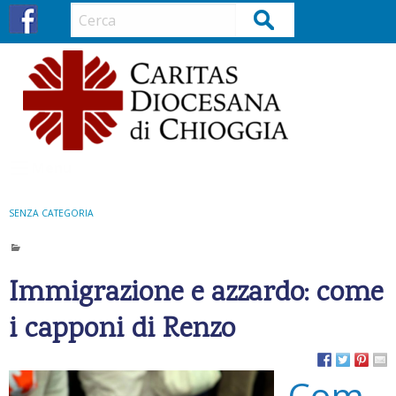
S
Cerca
k
i
p
t
o
c
o
Menu
n
t
SENZA CATEGORIA
e
n
t
Immigrazione e azzardo: come
i capponi di Renzo
Com