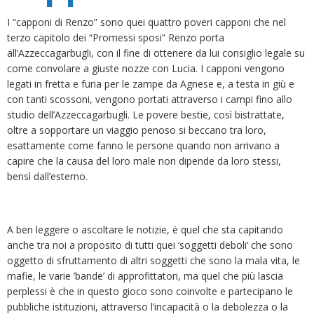
I “capponi di Renzo” sono quei quattro poveri capponi che nel
terzo capitolo dei “Promessi sposi” Renzo porta
all’Azzeccagarbugli, con il fine di ottenere da lui consiglio legale su
come convolare a giuste nozze con Lucia. I capponi vengono
legati in fretta e furia per le zampe da Agnese e, a testa in giù e
con tanti scossoni, vengono portati attraverso i campi fino allo
studio dell’Azzeccagarbugli. Le povere bestie, così bistrattate,
oltre a sopportare un viaggio penoso si beccano tra loro,
esattamente come fanno le persone quando non arrivano a
capire che la causa del loro male non dipende da loro stessi,
bensì dall’esterno.
A ben leggere o ascoltare le notizie, è quel che sta capitando
anche tra noi a proposito di tutti quei ‘soggetti deboli’ che sono
oggetto di sfruttamento di altri soggetti che sono la mala vita, le
mafie, le varie ’bande’ di approfittatori, ma quel che più lascia
perplessi è che in questo gioco sono coinvolte e partecipano le
pubbliche istituzioni, attraverso l’incapacità o la debolezza o la