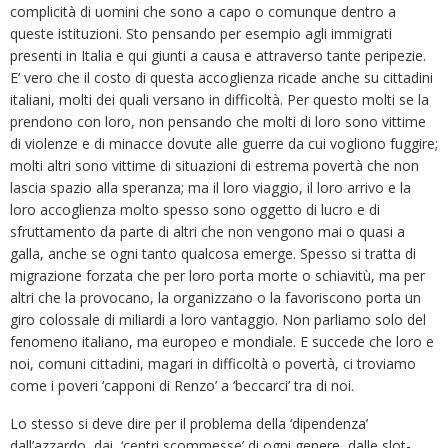
complicità di uomini che sono a capo o comunque dentro a
queste istituzioni. Sto pensando per esempio agli immigrati
presenti in Italia e qui giunti a causa e attraverso tante peripezie.
E’ vero che il costo di questa accoglienza ricade anche su cittadini
italiani, molti dei quali versano in difficoltà. Per questo molti se la
prendono con loro, non pensando che molti di loro sono vittime
di violenze e di minacce dovute alle guerre da cui vogliono fuggire;
molti altri sono vittime di situazioni di estrema povertà che non
lascia spazio alla speranza; ma il loro viaggio, il loro arrivo e la
loro accoglienza molto spesso sono oggetto di lucro e di
sfruttamento da parte di altri che non vengono mai o quasi a
galla, anche se ogni tanto qualcosa emerge. Spesso si tratta di
migrazione forzata che per loro porta morte o schiavitù, ma per
altri che la provocano, la organizzano o la favoriscono porta un
giro colossale di miliardi a loro vantaggio. Non parliamo solo del
fenomeno italiano, ma europeo e mondiale. E succede che loro e
noi, comuni cittadini, magari in difficoltà o povertà, ci troviamo
come i poveri ‘capponi di Renzo’ a ‘beccarci’ tra di noi.
Lo stesso si deve dire per il problema della ‘dipendenza’
dall’azzardo, dai ‘centri scommesse’ di ogni genere, dalle slot-