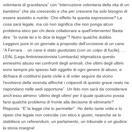
volontaria di gravidanza” con “interruzione volontaria della vita di un
bambino” che sta crescendo e che per crescere ha solo bisogno di
essere assistito e nutrito. Che effetto fa questa espressione? La
cosa sarà legale, ma ciò non significa che non ponga alcun
problema etico per chi deve collaborare a quell’intervento! Basta
dire: “lo vuole lei o lo dice la legge”? Nutro qualche dubbio.
Leggevo pure in un giornale a proposito dell’uccisione di un cane:
“A Ferrara… un cane è stato giustiziato (con un colpo di fucile), …
LEAL (Lega Antivivisezionista Lombarda) stigmatizza questo
ennesimo abuso nei confronti degli animali, che ultimi degli ultimi
sono sempre più spesso fatti oggetto di ogni genere di abuso, e
dichiara di costituirsi parte civile e di voler seguire da vicino
l’evolversi della vicenda affinché i colpevoli di questo grave reato ne
rispondano nelle sedi opportune”. Un feto non sarà da considerare
anch’esso almeno ‘ultimo degli ultimi’ per il quale qualcuno possa
farsi qualche problema di fronte alla decisone di eliminarlo?
Risposta: “E’ la legge che lo permette!”. Ho detto tante volte e lo
ripeto che legale non coincide con etico e giusto, neanche se lo
stabilisce un referendum, un parlamento, un tribunale o un giudice:
la storia insegna!