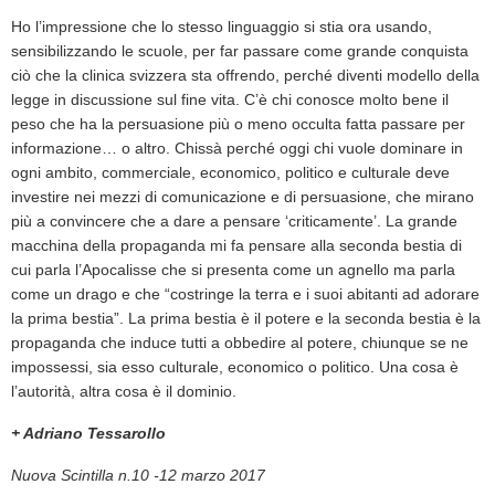
Ho l’impressione che lo stesso linguaggio si stia ora usando,
sensibilizzando le scuole, per far passare come grande conquista
ciò che la clinica svizzera sta offrendo, perché diventi modello della
legge in discussione sul fine vita. C’è chi conosce molto bene il
peso che ha la persuasione più o meno occulta fatta passare per
informazione… o altro. Chissà perché oggi chi vuole dominare in
ogni ambito, commerciale, economico, politico e culturale deve
investire nei mezzi di comunicazione e di persuasione, che mirano
più a convincere che a dare a pensare ‘criticamente’. La grande
macchina della propaganda mi fa pensare alla seconda bestia di
cui parla l’Apocalisse che si presenta come un agnello ma parla
come un drago e che “costringe la terra e i suoi abitanti ad adorare
la prima bestia”. La prima bestia è il potere e la seconda bestia è la
propaganda che induce tutti a obbedire al potere, chiunque se ne
impossessi, sia esso culturale, economico o politico. Una cosa è
l’autorità, altra cosa è il dominio.
+ Adriano Tessarollo
Nuova Scintilla n.10 -12 marzo 2017