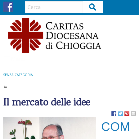
S
Cerca
k
i
p
t
o
c
o
Menu
n
t
SENZA CATEGORIA
e
n
t
Il mercato delle idee
COM