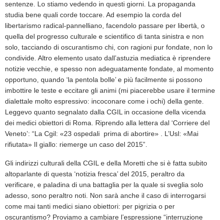
sentenze. Lo stiamo vedendo in questi giorni. La propaganda
studia bene quali corde toccare. Ad esempio la corda del
libertarismo radical-pannelliano, facendolo passare per libertà, o
quella del progresso culturale e scientifico di tanta sinistra e non
solo, tacciando di oscurantismo chi, con ragioni pur fondate, non lo
condivide. Altro elemento usato dall’astuzia mediatica è riprendere
notizie vecchie, e spesso non adeguatamente fondate, al momento
opportuno, quando ‘la pentola bolle’ e più facilmente si possono
imbottire le teste e eccitare gli animi (mi piacerebbe usare il termine
dialettale molto espressivo: incoconare come i ochi) della gente.
Leggevo quanto segnalato dalla CGIL in occasione della vicenda
dei medici obiettori di Roma. Riprendo alla lettera dal ‘Corriere del
Veneto’: “La Cgil: «23 ospedali prima di abortire» . L’Usl: «Mai
rifiutata» Il giallo: riemerge un caso del 2015”.
Gli indirizzi culturali della CGIL e della Moretti che si è fatta subito
altoparlante di questa ‘notizia fresca’ del 2015, peraltro da
verificare, e paladina di una battaglia per la quale si sveglia solo
adesso, sono peraltro noti. Non sarà anche il caso di interrogarsi
come mai tanti medici siano obiettori: per pigrizia o per
oscurantismo? Proviamo a cambiare l’espressione “interruzione