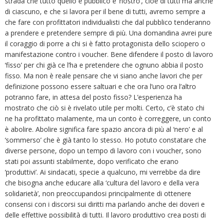
strada che tutto quello è pubblico è ‘nostro’, cioè di tutti ma anche
di ciascuno, e che si lavora per il bene di tutti, avremo sempre a
che fare con profittatori individualisti che dal pubblico tenderanno
a prendere e pretendere sempre di più. Una domandina avrei pure
il coraggio di porre a chi si è fatto protagonista dello sciopero o
manifestazione contro i voucher. Bene difendere il posto di lavoro
‘fisso’ per chi già ce l’ha e pretendere che ognuno abbia il posto
fisso. Ma non è reale pensare che vi siano anche lavori che per
definizione possono essere saltuari e che ora l’uno ora l’altro
potranno fare, in attesa del posto fisso? L’esperienza ha
mostrato che ciò si è rivelato utile per molti. Certo, c’è stato chi
ne ha profittato malamente, ma un conto è correggere, un conto
è abolire. Abolire significa fare spazio ancora di più al ‘nero’ e al
‘sommerso’ che è già tanto lo stesso. Ho potuto constatare che
diverse persone, dopo un tempo di lavoro con i voucher, sono
stati poi assunti stabilmente, dopo verificato che erano
‘produttivi’. Ai sindacati, specie a qualcuno, mi verrebbe da dire
che bisogna anche educare alla ‘cultura del lavoro e della vera
solidarietà’, non preoccupandosi principalmente di ottenere
consensi con i discorsi sui diritti ma parlando anche dei doveri e
delle effettive possibilità di tutti. Il lavoro produttivo crea posti di