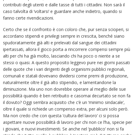
contributi degli utenti e dalle tasse di tutti i cittadini. Non sarà il
caso talvolta di ‘voltarsi’ e guardare anche indietro, quando si
fanno certe rivendicazioni.
Certo che se il confronto è con coloro che, pur senza scioperi, si
accordano stipendi e privilegi sempre in crescita, benché siano
spudoratamente già alti e prelevati dal sangue dei cittadini
ipertassati, allora il gioco porta a rincorrere compensi sempre più
alti per chi ha già molto, lasciando chi ha poco o niente a se
stessi o quasi. A questo proposito leggevo pure nei giorni passati
delle quote che i vari dirigenti degli organismi pubblici regionali,
comunali e statali dovevano dividersi come premi di produzione,
naturalmente oltre il già alto stipendio, e lamentandone la
diminuzione. Ma uno non dovrebbe operare al meglio delle sue
possibilità quando è ben retribuito e casomai decurtato se non fa
il dovuto? Oggi sembra acquisito che c’è un ‘minimo sindacale’,
oltre il quale si richiede un compenso extra, per alcuni solo però.
Ma non credo che con questa ‘cultura del lavoro’ ci si possa
aspettare nuove possibilità di lavoro per chi non ce l’ha, specie per
i giovani, e nuovi investimenti. Se anche nel ‘pubblico’ non si fa