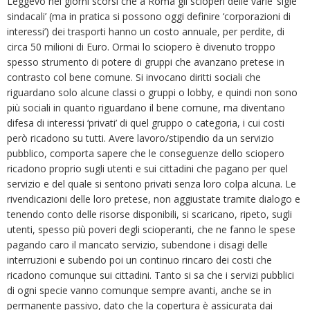
Leggevo nei giorni scorsi che a Roma gli scioperi delle varie ‘sigle
sindacali’ (ma in pratica si possono oggi definire ‘corporazioni di
interessi’) dei trasporti hanno un costo annuale, per perdite, di
circa 50 milioni di Euro. Ormai lo sciopero è divenuto troppo
spesso strumento di potere di gruppi che avanzano pretese in
contrasto col bene comune. Si invocano diritti sociali che
riguardano solo alcune classi o gruppi o lobby, e quindi non sono
più sociali in quanto riguardano il bene comune, ma diventano
difesa di interessi ‘privati’ di quel gruppo o categoria, i cui costi
però ricadono su tutti. Avere lavoro/stipendio da un servizio
pubblico, comporta sapere che le conseguenze dello sciopero
ricadono proprio sugli utenti e sui cittadini che pagano per quel
servizio e del quale si sentono privati senza loro colpa alcuna. Le
rivendicazioni delle loro pretese, non aggiustate tramite dialogo e
tenendo conto delle risorse disponibili, si scaricano, ripeto, sugli
utenti, spesso più poveri degli scioperanti, che ne fanno le spese
pagando caro il mancato servizio, subendone i disagi delle
interruzioni e subendo poi un continuo rincaro dei costi che
ricadono comunque sui cittadini. Tanto si sa che i servizi pubblici
di ogni specie vanno comunque sempre avanti, anche se in
permanente passivo, dato che la copertura è assicurata dai