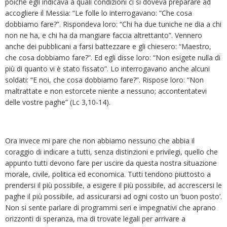
poiché egli indicava a quali condizioni ci si doveva preparare ad
accogliere il Messia: “Le folle lo interrogavano: “Che cosa
dobbiamo fare?”. Rispondeva loro: “Chi ha due tuniche ne dia a chi
non ne ha, e chi ha da mangiare faccia altrettanto”. Vennero
anche dei pubblicani a farsi battezzare e gli chiesero: “Maestro,
che cosa dobbiamo fare?”. Ed egli disse loro: “Non esigete nulla di
più di quanto vi è stato fissato”. Lo interrogavano anche alcuni
soldati: “E noi, che cosa dobbiamo fare?”. Rispose loro: “Non
maltrattate e non estorcete niente a nessuno; accontentatevi
delle vostre paghe” (Lc 3,10-14).
Ora invece mi pare che non abbiamo nessuno che abbia il
coraggio di indicare a tutti, senza distinzioni e privilegi, quello che
appunto tutti devono fare per uscire da questa nostra situazione
morale, civile, politica ed economica. Tutti tendono piuttosto a
prendersi il più possibile, a esigere il più possibile, ad accrescersi le
paghe il più possibile, ad assicurarsi ad ogni costo un ‘buon posto’.
Non si sente parlare di programmi seri e impegnativi che aprano
orizzonti di speranza, ma di trovate legali per arrivare a