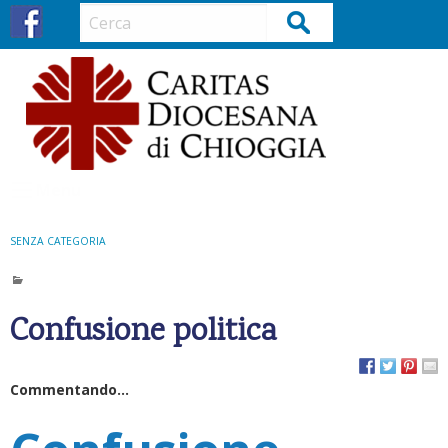
S
Cerca
k
i
p
t
o
c
o
Menu
n
t
SENZA CATEGORIA
e
n
t
Confusione politica
Commentando…