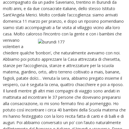
accompagnato da un padre Saveriano, trentino in Burundi da
molti anni, e da due consacrate italiane, dello stesso Istituto
Sant’Angela Merici. Molto cordiale l’accoglienza: siamo arrivati
domenica 11 marzo per pranzo, e dopo un riposino pomeridiano
siamo stati accompagnati a far visita al villaggio vicino alla loro
casa. Molto caloroso
l’incontro con la gente e con i bambini che
venivano
volentieri a
chiedere qualche ‘bonbon’, che naturalmente avevamo con noi.
Abbiamo poi potuto apprezzare la Casa attrezzata di chiesetta,
stanze per l’accoglienza, stanze e attrezzature per la scuola
materna, giardino, orto, altro terreno coltivato a mais, banane,
fagioli, patate dolci… Venuta la sera, abbiamo pregato insieme il
vespero, cui è seguita la cena, quattro chiacchiere e poi a riposo.
Il lunedì mentre gli altri miei compagni di viaggio sono andati in
mattinata ad incontrare le 37 persone che dovevano prepararsi
alla consacrazione, io mi sono fermato fino al pomeriggio. Ho
potuto così incontrare i circa 40 bambini della Scuola materna che
mi hanno festeggiato con la loro recita fatta di canti e di balli e di
auguri. Poi abbiamo conversato un po’ con l’aiuto naturalmente
dell’interprete dal francese o italiano al kirundi e viceversa. Dopo