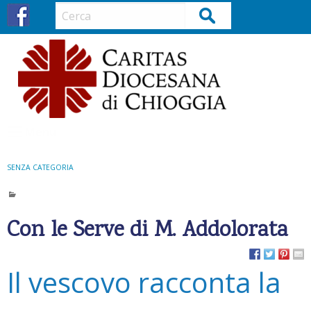
S
Cerca
k
i
p
t
o
c
o
Menu
n
t
SENZA CATEGORIA
e
n
t
Con le Serve di M. Addolorata
Il vescovo racconta la