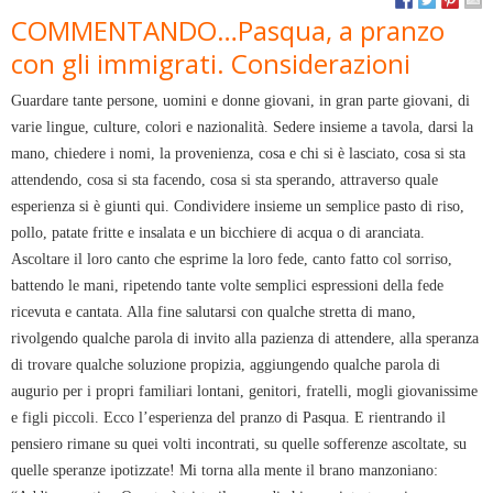
COMMENTANDO…Pasqua, a pranzo
con gli immigrati. Considerazioni
Guardare tante persone, uomini e donne giovani, in gran parte giovani, di
varie lingue, culture, colori e nazionalità. Sedere insieme a tavola, darsi la
mano, chiedere i nomi, la provenienza, cosa e chi si è lasciato, cosa si sta
attendendo, cosa si sta facendo, cosa si sta sperando, attraverso quale
esperienza si è giunti qui. Condividere insieme un semplice pasto di riso,
pollo, patate fritte e insalata e un bicchiere di acqua o di aranciata.
Ascoltare il loro canto che esprime la loro fede, canto fatto col sorriso,
battendo le mani, ripetendo tante volte semplici espressioni della fede
ricevuta e cantata. Alla fine salutarsi con qualche stretta di mano,
rivolgendo qualche parola di invito alla pazienza di attendere, alla speranza
di trovare qualche soluzione propizia, aggiungendo qualche parola di
augurio per i propri familiari lontani, genitori, fratelli, mogli giovanissime
e figli piccoli. Ecco l’esperienza del pranzo di Pasqua. E rientrando il
pensiero rimane su quei volti incontrati, su quelle sofferenze ascoltate, su
quelle speranze ipotizzate! Mi torna alla mente il brano manzoniano: