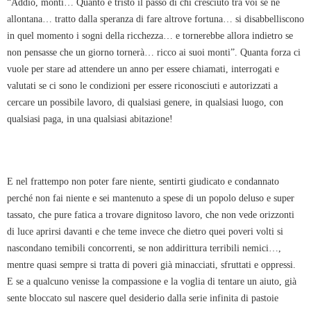
“Addio, monti… Quanto è tristo il passo di chi cresciuto tra voi se ne
allontana… tratto dalla speranza di fare altrove fortuna… si disabbelliscono
in quel momento i sogni della ricchezza… e tornerebbe allora indietro se
non pensasse che un giorno tornerà… ricco ai suoi monti”. Quanta forza ci
vuole per stare ad attendere un anno per essere chiamati, interrogati e
valutati se ci sono le condizioni per essere riconosciuti e autorizzati a
cercare un possibile lavoro, di qualsiasi genere, in qualsiasi luogo, con
qualsiasi paga, in una qualsiasi abitazione!
E nel frattempo non poter fare niente, sentirti giudicato e condannato
perché non fai niente e sei mantenuto a spese di un popolo deluso e super
tassato, che pure fatica a trovare dignitoso lavoro, che non vede orizzonti
di luce aprirsi davanti e che teme invece che dietro quei poveri volti si
nascondano temibili concorrenti, se non addirittura terribili nemici…,
mentre quasi sempre si tratta di poveri già minacciati, sfruttati e oppressi.
E se a qualcuno venisse la compassione e la voglia di tentare un aiuto, già
sente bloccato sul nascere quel desiderio dalla serie infinita di pastoie