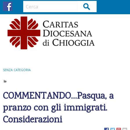
S
Cerca
k
i
p
t
o
c
o
Menu
n
t
SENZA CATEGORIA
e
n
t
COMMENTANDO…Pasqua, a
pranzo con gli immigrati.
Considerazioni