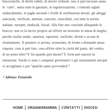
burocratiche, di diritti esibiti, di doveri richiesti: non si può lavorare senza
le ‘carte’, senza tutte le garanzie, le regolarizzazioni, i contratti siglati
sindacalmente, le paghe secondo i livelli di retribuzione dovuti, gli alloggi
assicurati, verificati, attestati, concessi, controllati, con tutte le norme
italiane, europee, sindacali, fiscali. Alla fine uno conclude allargando le
braccia: non ce la faccio proprio ad offrirti un lavoretto in attesa di meglio,
perché rischio multe, sanzioni, ispezioni, verifiche, divieti e accuse di
sfruttamento. Il pensiero si arresta, sconsolato, di fronte a domande senza
risposta: cosa si può fare, cosa offrire oltre la carità del pasto, del vestito,
di un posto letto? E fin quando può durare? E forse può nascere la
tentazione: finché ci sono i compensi governativi o gli stanziamenti europei
vi accogliamo e poi “qualche santo provvederà”!
+ Adriano Tessarollo
HOME
ORGANIGRAMMA
CONTATTI
DIOCESI