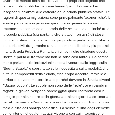
lavora nel mondo della scuola. A questo proposito segnalo che
tante scuole pubbliche paritarie hanno ‘perduto’ diversi loro
insegnanti, chiamati alle cattedre della scuola pubblica statale. Le
ragioni di questa migrazione sono principalmente ‘economiche’: le
scuole paritarie non possono garantire in genere lo stesso
trattamento economico e di orario delle scuole statali, finché tutta
la scuola pubblica (sia paritaria che statale) non avrà gli stessi
diritti e gli stessi finanziamenti (a proposito si parla tanto di libertà
e di diritti civili da garantire a tutti, o almeno alle lobby più potenti,
ma la Scuola Pubblica Paritaria e i cittadini che chiedono questa
libertà e parità di trattamento non lo sono così tanto!). Ho sentito
meno parlare delle indicazioni nazionali venute dalla legge sulla
“Buona Scuola” e soprattutto sulla necessità e sulla modalità che
tutte le componenti della Scuola, cioè corpo docente, famiglie e
territorio, devono mettere in atto perché davvero la Scuola diventi
“‘Buona Scuola”. Le scuole non sono delle ‘isole’ dove i bambini,
ragazzi e giovani vengono parcheggiati quasi liberando così le
famiglie per alcune ore della giornata e alcuni giorni la settimana e
per alcuni mesi dell’anno, in attesa che ricevano un diploma o un
titolo di fine dell’obbligo scolastico. La scuola è uno degli elementi
del territorio nel quale i ragazzi vivono e con cui interagiscono,