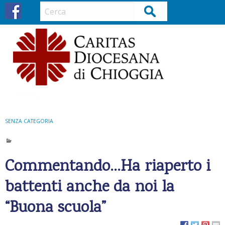
S
Cerca
k
i
p
t
o
c
o
Menu
n
t
SENZA CATEGORIA
e
n
t
Commentando…Ha riaperto i
battenti anche da noi la
“Buona scuola”