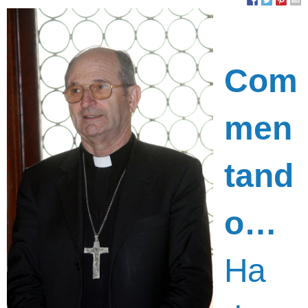
Com
men
tand
o…
Ha