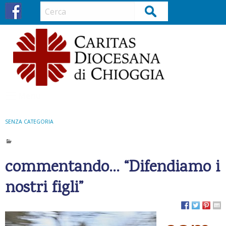
S
Cerca
k
i
p
t
o
c
o
Menu
n
t
SENZA CATEGORIA
e
n
t
commentando… “Difendiamo i
nostri figli”