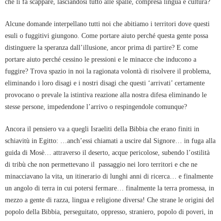
che li fa scappare, lasciandosi tutto alle spalle, compresa lingua e cultura?
Alcune domande interpellano tutti noi che abitiamo i territori dove questi
esuli o fuggitivi giungono. Come portare aiuto perché questa gente possa
distinguere la speranza dall’illusione, ancor prima di partire? E come
portare aiuto perché cessino le pressioni e le minacce che inducono a
fuggire? Trova spazio in noi la ragionata volontà di risolvere il problema,
eliminando i loro disagi e i nostri disagi che questi ‘arrivati’ certamente
provocano o prevale la istintiva reazione alla nostra difesa eliminando le
stesse persone, impedendone l’arrivo o respingendole comunque?
Ancora il pensiero va a quegli Israeliti della Bibbia che erano finiti in
schiavitù in Egitto: …anch’essi chiamati a uscire dal Signore… in fuga alla
guida di Mosè… attraverso il deserto, acque pericolose, subendo l’ostilità
di tribù che non permettevano il passaggio nei loro territori e che ne
minacciavano la vita, un itinerario di lunghi anni di ricerca… e finalmente
un angolo di terra in cui potersi fermare… finalmente la terra promessa, in
mezzo a gente di razza, lingua e religione diversa! Che strane le origini del
popolo della Bibbia, perseguitato, oppresso, straniero, popolo di poveri, in