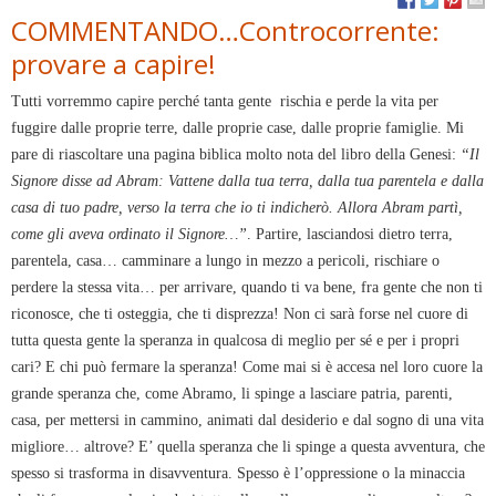
COMMENTANDO…Controcorrente:
provare a capire!
Tutti vorremmo capire perché tanta gente rischia e perde la vita per
fuggire dalle proprie terre, dalle proprie case, dalle proprie famiglie. Mi
pare di riascoltare una pagina biblica molto nota del libro della Genesi:
“Il
Signore disse ad Abram: Vattene dalla tua terra, dalla tua parentela e dalla
casa di tuo padre, verso la terra che io ti indicherò. Allora Abram partì,
come gli aveva ordinato il Signore…”
. Partire, lasciandosi dietro terra,
parentela, casa… camminare a lungo in mezzo a pericoli, rischiare o
perdere la stessa vita… per arrivare, quando ti va bene, fra gente che non ti
riconosce, che ti osteggia, che ti disprezza! Non ci sarà forse nel cuore di
tutta questa gente la speranza in qualcosa di meglio per sé e per i propri
cari? E chi può fermare la speranza! Come mai si è accesa nel loro cuore la
grande speranza che, come Abramo, li spinge a lasciare patria, parenti,
casa, per mettersi in cammino, animati dal desiderio e dal sogno di una vita
migliore… altrove? E’ quella speranza che li spinge a questa avventura, che
spesso si trasforma in disavventura. Spesso è l’oppressione o la minaccia