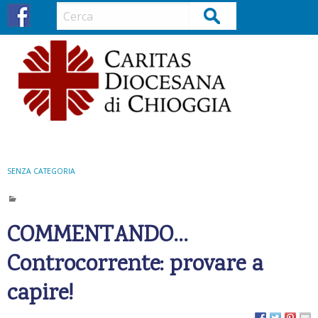
S
Cerca
k
i
p
t
o
c
o
Menu
n
t
SENZA CATEGORIA
e
n
t
COMMENTANDO…
Controcorrente: provare a
capire!