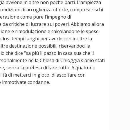
già avviene in altre non poche parti. L’ampiezza
ondizioni di accoglienza offerte, compresi rischi
iderazione come pure l’impegno di
a critiche di lucrare sui poveri. Abbiamo allora
urazione e rimodulazione e calcolandone le spese
ndosi tempi lunghi per averle con inoltre la
altre destinazione possibili, riservandoci la
o che dice “sa più il pazzo in casa sua che il
 personalmente né la Chiesa di Chioggia siamo stati
ze, senza la pretesa di fare tutto. A qualcuno
ità di metterci in gioco, di ascoltare con
e e immotivate condanne.