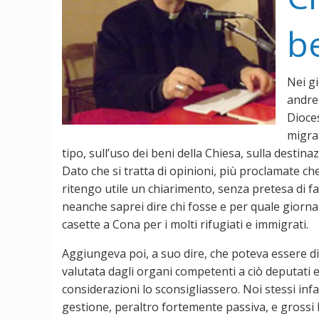
be
Nei gi
andreb
Dioces
migran
tipo, sull’uso dei beni della Chiesa, sulla destinaz
Dato che si tratta di opinioni, più proclamate ch
ritengo utile un chiarimento, senza pretesa di fa
neanche saprei dire chi fosse e per quale giorna
casette a Cona per i molti rifugiati e immigrati.
Aggiungeva poi, a suo dire, che poteva essere dis
valutata dagli organi competenti a ciò deputati e 
considerazioni lo sconsigliassero. Noi stessi in
gestione, peraltro fortemente passiva, e grossi 