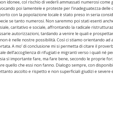
i non idonee, col rischio di vederli ammassati numerosi come 
rovocando poi lamentele e proteste per l’inadeguatezza delle c
pporto con la popolazione locale è stato preso in seria cons
cie se tanto numerosi. Non saremmo poi stati esenti anche d
esiale, caritativo e sociale, affrontando la radicale ristrutt
sarie autorizzazioni, tardando a venire le quali e prospetta
a non è nelle nostre possibilità. Così ci stiamo orientando ad 
ata. A mo’ di conclusione mi si permetta di citare il proverbi
rale dell’accoglienza di rifugiati e migranti verso i quali né
 sia sì importante fare, ma fare bene, secondo le proprie for
fare quello che essi non fanno. Dialogo sempre, con disponibil
ettanto ascolto e rispetto e non superficiali giudizi e sever