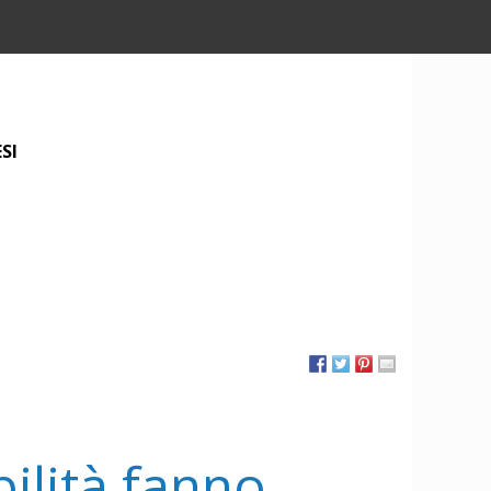
SI
ilità fanno