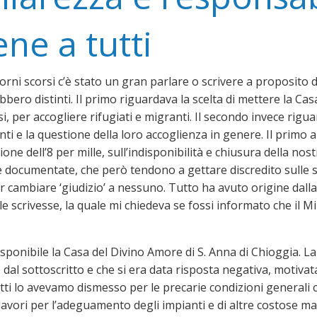
ne a tutti
orni scorsi c’è stato un gran parlare o scrivere a proposito
bero distinti. Il primo riguardava la scelta di mettere la C
i, per accogliere rifugiati e migranti. Il secondo invece rigu
ti e la questione della loro accoglienza in genere. Il primo 
ione dell’8 per mille, sull’indisponibilità e chiusura della nos
e documentate, che però tendono a gettare discredito sulle sc
r cambiare ‘giudizio’ a nessuno. Tutto ha avuto origine dalla
le scrivesse, la quale mi chiedeva se fossi informato che il
ponibile la Casa del Divino Amore di S. Anna di Chioggia. La 
dal sottoscritto e che si era data risposta negativa, motivata 
fatti lo avevamo dismesso per le precarie condizioni generali
lavori per l’adeguamento degli impianti e di altre costose m