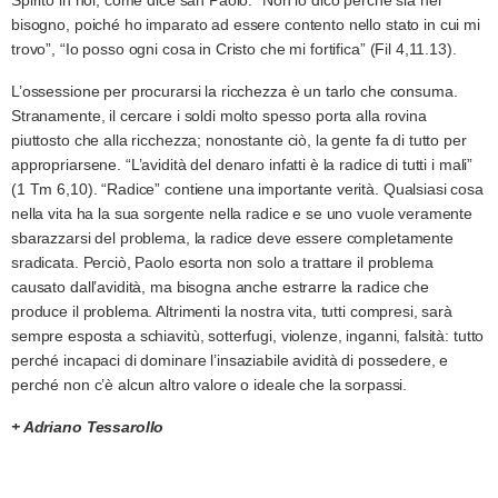
bisogno, poiché ho imparato ad essere contento nello stato in cui mi
trovo”, “Io posso ogni cosa in Cristo che mi fortifica” (Fil 4,11.13).
L’ossessione per procurarsi la ricchezza è un tarlo che consuma.
Stranamente, il cercare i soldi molto spesso porta alla rovina
piuttosto che alla ricchezza; nonostante ciò, la gente fa di tutto per
appropriarsene. “L’avidità del denaro infatti è la radice di tutti i mali”
(1 Tm 6,10). “Radice” contiene una importante verità. Qualsiasi cosa
nella vita ha la sua sorgente nella radice e se uno vuole veramente
sbarazzarsi del problema, la radice deve essere completamente
sradicata. Perciò, Paolo esorta non solo a trattare il problema
causato dall’avidità, ma bisogna anche estrarre la radice che
produce il problema. Altrimenti la nostra vita, tutti compresi, sarà
sempre esposta a schiavitù, sotterfugi, violenze, inganni, falsità: tutto
perché incapaci di dominare l’insaziabile avidità di possedere, e
perché non c’è alcun altro valore o ideale che la sorpassi.
+ Adriano Tessarollo