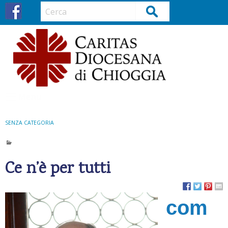
S
Cerca
k
i
p
t
o
c
o
Menu
n
t
SENZA CATEGORIA
e
n
t
Ce n’è per tutti
com