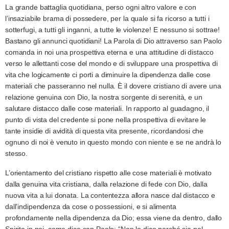
La grande battaglia quotidiana, perso ogni altro valore e con
l’insaziabile brama di possedere, per la quale si fa ricorso a tutti i
sotterfugi, a tutti gli inganni, a tutte le violenze! E nessuno si sottrae!
Bastano gli annunci quotidiani! La Parola di Dio attraverso san Paolo
comanda in noi una prospettiva eterna e una attitudine di distacco
verso le allettanti cose del mondo e di sviluppare una prospettiva di
vita che logicamente ci porti a diminuire la dipendenza dalle cose
materiali che passeranno nel nulla. È il dovere cristiano di avere una
relazione genuina con Dio, la nostra sorgente di serenità, e un
salutare distacco dalle cose materiali. In rapporto al guadagno, il
punto di vista del credente si pone nella prospettiva di evitare le
tante insidie di avidità di questa vita presente, ricordandosi che
ognuno di noi è venuto in questo mondo con niente e se ne andrà lo
stesso.
L’orientamento del cristiano rispetto alle cose materiali è motivato
dalla genuina vita cristiana, dalla relazione di fede con Dio, dalla
nuova vita a lui donata. La contentezza allora nasce dal distacco e
dall’indipendenza da cose o possessioni, e si alimenta
profondamente nella dipendenza da Dio; essa viene da dentro, dallo
Spirito in noi, come dice san Paolo: “Non lo dico perché sia nel