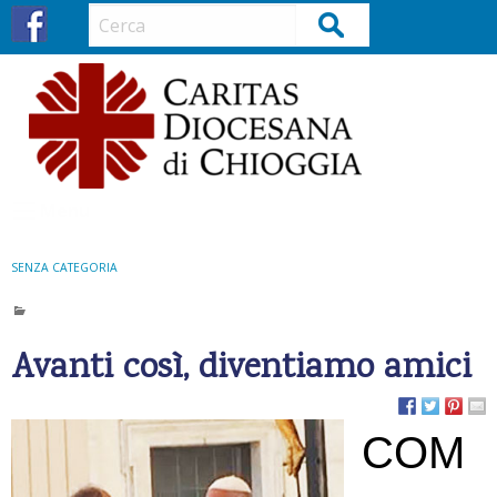
S
Cerca
k
i
p
t
o
c
o
Menu
n
t
SENZA CATEGORIA
e
n
t
Avanti così, diventiamo amici
COM