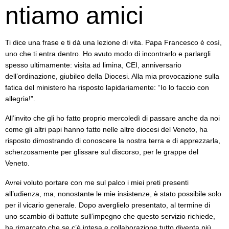
ntiamo amici
Ti dice una frase e ti dà una lezione di vita. Papa Francesco è così,
uno che ti entra dentro. Ho avuto modo di incontrarlo e parlargli
spesso ultimamente: visita ad limina, CEI, anniversario
dell’ordinazione, giubileo della Diocesi. Alla mia provocazione sulla
fatica del ministero ha risposto lapidariamente: “Io lo faccio con
allegria!”.
All’invito che gli ho fatto proprio mercoledì di passare anche da noi
come gli altri papi hanno fatto nelle altre diocesi del Veneto, ha
risposto dimostrando di conoscere la nostra terra e di apprezzarla,
scherzosamente per glissare sul discorso, per le grappe del
Veneto.
Avrei voluto portare con me sul palco i miei preti presenti
all’udienza, ma, nonostante le mie insistenze, è stato possibile solo
per il vicario generale. Dopo averglielo presentato, al termine di
uno scambio di battute sull’impegno che questo servizio richiede,
ha rimarcato che se c’è intesa e collaborazione tutto diventa più