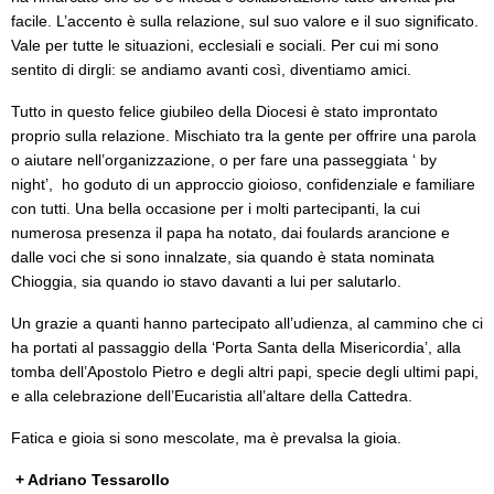
facile. L’accento è sulla relazione, sul suo valore e il suo significato.
Vale per tutte le situazioni, ecclesiali e sociali. Per cui mi sono
sentito di dirgli: se andiamo avanti così, diventiamo amici.
Tutto in questo felice giubileo della Diocesi è stato improntato
proprio sulla relazione. Mischiato tra la gente per offrire una parola
o aiutare nell’organizzazione, o per fare una passeggiata ‘ by
night’, ho goduto di un approccio gioioso, confidenziale e familiare
con tutti. Una bella occasione per i molti partecipanti, la cui
numerosa presenza il papa ha notato, dai foulards arancione e
dalle voci che si sono innalzate, sia quando è stata nominata
Chioggia, sia quando io stavo davanti a lui per salutarlo.
Un grazie a quanti hanno partecipato all’udienza, al cammino che ci
ha portati al passaggio della ‘Porta Santa della Misericordia’, alla
tomba dell’Apostolo Pietro e degli altri papi, specie degli ultimi papi,
e alla celebrazione dell’Eucaristia all’altare della Cattedra.
Fatica e gioia si sono mescolate, ma è prevalsa la gioia.
+ Adriano Tessarollo