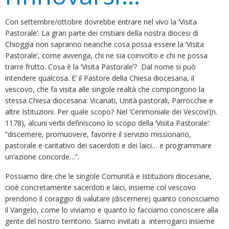
Con settembre/ottobre dovrebbe entrare nel vivo la ‘Visita
Pastorale’. La gran parte dei cristiani della nostra diocesi di
Chioggia non sapranno neanche cosa possa essere la ‘Visita
Pastorale’, come avvenga, chi ne sia coinvolto e chi ne possa
trarre frutto. Cosa è la ‘Visita Pastorale’? Dal nome si può
intendere qualcosa. E’ il Pastore della Chiesa diocesana, il
vescovo, che fa visita alle singole realtà che compongono la
stessa Chiesa diocesana: Vicariati, Unità pastorali, Parrocchie e
altre Istituzioni. Per quale scopo? Nel ‘Cerimoniale dei Vescovi’(n.
1178), alcuni verbi definiscono lo scopo della ‘Visita Pastorale’:
“discernere, promuovere, favorire il servizio missionario,
pastorale e caritativo dei sacerdoti e dei laici… e programmare
un’azione concorde…”.
Possiamo dire che le singole Comunità e Istituzioni diocesane,
cioè concretamente sacerdoti e laici, insieme col vescovo
prendono il coraggio di valutare (discernere) quanto conosciamo
il Vangelo, come lo viviamo e quanto lo facciamo conoscere alla
gente del nostro territorio. Siamo invitati a interrogarci insieme