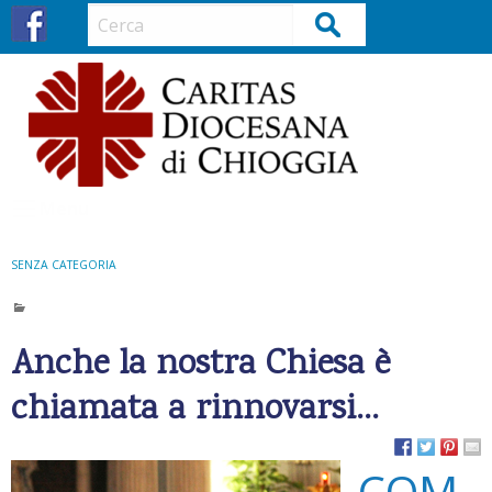
S
Cerca
k
i
p
t
o
c
o
Menu
n
t
SENZA CATEGORIA
e
n
t
Anche la nostra Chiesa è
chiamata a rinnovarsi…
COM