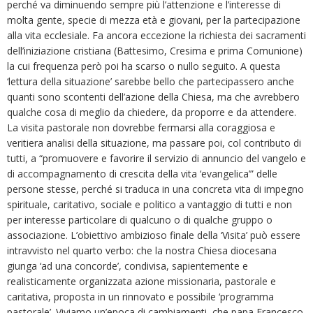
perché va diminuendo sempre più l’attenzione e l’interesse di
molta gente, specie di mezza età e giovani, per la partecipazione
alla vita ecclesiale. Fa ancora eccezione la richiesta dei sacramenti
dell’iniziazione cristiana (Battesimo, Cresima e prima Comunione)
la cui frequenza però poi ha scarso o nullo seguito. A questa
‘lettura della situazione’ sarebbe bello che partecipassero anche
quanti sono scontenti dell’azione della Chiesa, ma che avrebbero
qualche cosa di meglio da chiedere, da proporre e da attendere.
La visita pastorale non dovrebbe fermarsi alla coraggiosa e
veritiera analisi della situazione, ma passare poi, col contributo di
tutti, a “promuovere e favorire il servizio di annuncio del vangelo e
di accompagnamento di crescita della vita ‘evangelica’” delle
persone stesse, perché si traduca in una concreta vita di impegno
spirituale, caritativo, sociale e politico a vantaggio di tutti e non
per interesse particolare di qualcuno o di qualche gruppo o
associazione. L’obiettivo ambizioso finale della ‘Visita’ può essere
intravvisto nel quarto verbo: che la nostra Chiesa diocesana
giunga ‘ad una concorde’, condivisa, sapientemente e
realisticamente organizzata azione missionaria, pastorale e
caritativa, proposta in un rinnovato e possibile ‘programma
pastorale’. Viviamo un’epoca di cambiamenti, che papa Francesco