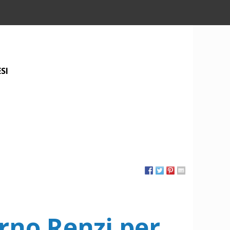
SI
erno Renzi per