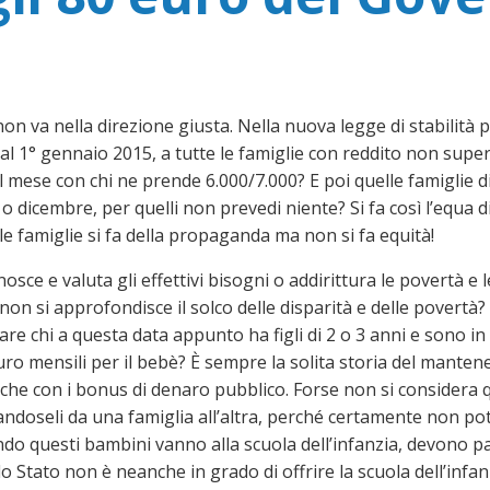
non va nella direzione giusta. Nella nuova legge di stabilit
l 1° gennaio 2015, a tutte le famiglie con reddito non superi
l mese con chi ne prende 6.000/7.000? E poi quelle famiglie 
o dicembre, per quelli non prevedi niente? Si fa così l’equa d
le famiglie si fa della propaganda ma non si fa equità!
osce e valuta gli effettivi bisogni o addirittura le povertà e 
non si approfondisce il solco delle disparità e delle povertà? 
are chi a questa data appunto ha figli di 2 o 3 anni e sono in
euro mensili per il bebè? È sempre la solita storia del mante
he con i bonus di denaro pubblico. Forse non si considera q
ssandoseli da una famiglia all’altra, perché certamente non p
ndo questi bambini vanno alla scuola dell’infanzia, devono p
lo Stato non è neanche in grado di offrire la scuola dell’infan