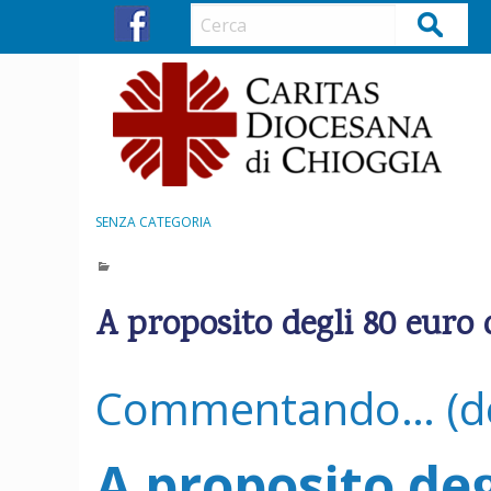
S
Cerca
k
i
p
t
o
c
o
n
SENZA CATEGORIA
t
e
n
A proposito degli 80 euro
t
Commentando… (del
A proposito deg