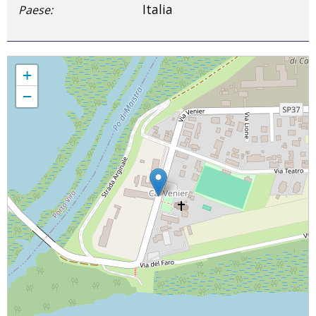
Italia
Paese:
Parrocchia S. Nicolò Vescovo
+
−