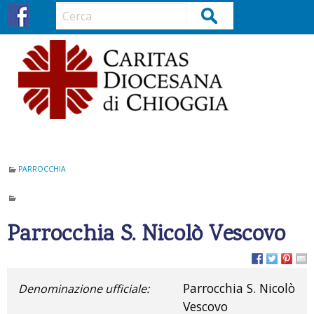
S
Cerca
k
i
p
t
o
c
o
Menu
n
t
PARROCCHIA
e
n
t
Parrocchia S. Nicolò Vescovo
Parrocchia S. Nicolò
Denominazione ufficiale:
Vescovo