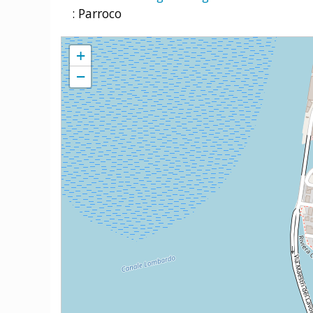
: Parroco
Parrocchia S. Maria Assunta nella Cattedrale di Chioggia
+
−