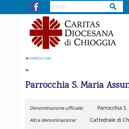
S
Cerca
k
i
p
t
o
c
o
n
PARROCCHIA
t
e
n
Parrocchia S. Maria Assun
t
Parrocchia S.
Denominazione ufficiale:
Cattedrale di C
Altra denominazione: