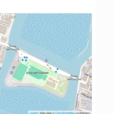
Leaflet
| Map data ©
OpenStreetMap
contributors