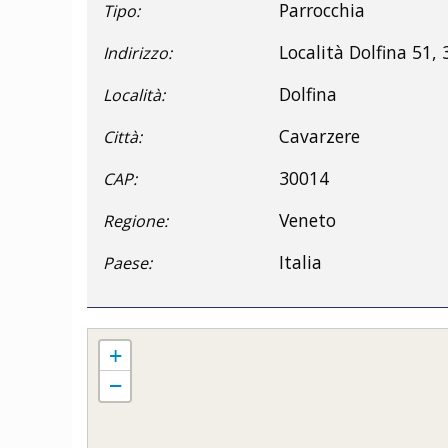
Parrocchia
Tipo:
Località Dolfina 51,
Indirizzo:
Dolfina
Località:
Cavarzere
Città:
30014
CAP:
Veneto
Regione:
Italia
Paese:
Parrocchia S.Antonio di Padova
+
−