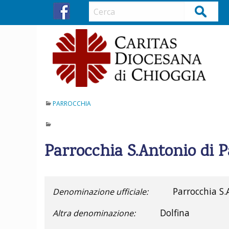
S
Cerca
k
i
p
t
o
c
o
n
PARROCCHIA
t
e
n
Parrocchia S.Antonio di 
t
Parrocchia S
Denominazione ufficiale:
Dolfina
Altra denominazione: