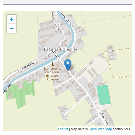
Parrocchia Beata Maria Vergine delle Grazie
+
−
Leaflet
| Map data ©
OpenStreetMap
contributors