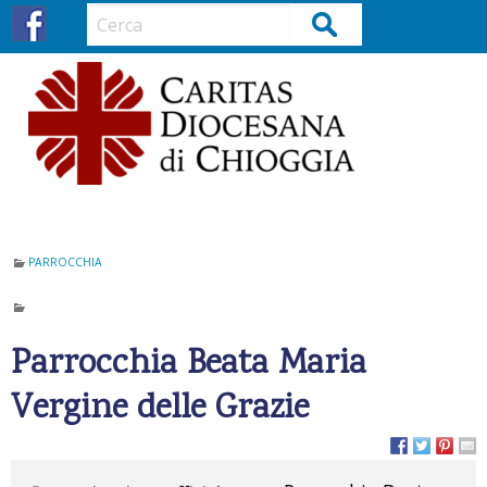
S
Cerca
k
i
p
t
o
c
o
Menu
n
t
PARROCCHIA
e
n
t
Parrocchia Beata Maria
Vergine delle Grazie