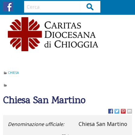
S
Cerca
k
i
p
t
o
c
o
Menu
n
t
CHIESA
e
n
t
Chiesa San Martino
Chiesa San Martino
Denominazione ufficiale: